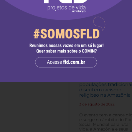
a mais
FOSPA 2022:
Organizações baseada
na fé, povos indígenas
populações tradiciona
discutem racismo
religioso na Amazônia
3 de agosto de 2022
-
O evento tem alcance gl
e surge no âmbito do F
Social Mundial para lutar 
vida, a Amazônia e seus