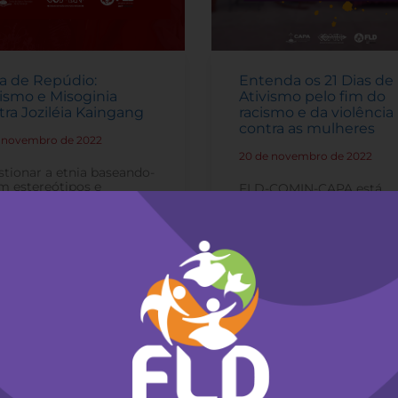
a de Repúdio:
Entenda os 21 Dias de
ismo e Misoginia
Ativismo pelo fim do
tra Joziléia Kaingang
racismo e da violência
contra as mulheres
e novembro de 2022
-
20 de novembro de 2022
-
tionar a etnia baseando-
m estereótipos e
FLD-COMIN-CAPA está
onceitos é uma
comprometida com a
festação típica e
superação das violências 
lizmente cotidiana do
racismo e participa dos 2
smo contra povos
Dias de Ativismo desde 2
genas, que têm sua
mesmo ano em que foi
tidade questionada
promulgada a Lei Maria 
pre que se colocam no
Penha.
ogo de igualdade com as
soas, reforçando também
cismo expresso na ideia
Leia mais
pessoas indígenas não
suficientemente
citadas.