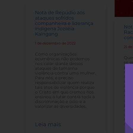
Nota de Repúdio aos
ataques sofridos
companheira e liderança
Not
indígena Joziléia
Rac
Kaingang
con
1 de dezembro de 2022
-
21 d
Como organizações
Ques
ecumênicas não podemos
se e
nos calar diante desses
prec
ataques de tamanha
mani
violência contra uma mulher.
infe
Para nós, é preciso
raci
responsabilizar quem realiza
indí
tais atos de violência porque
iden
o Cristo em que cremos nos
sem
ensinou a lutar contra toda a
diál
discriminação e ódio e a
pes
valorizar as diversidades.
o ra
que 
são 
Leia mais
capa