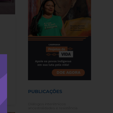
e do
1
006,
da
PUBLICAÇÕES
Diálogos interétnicos:
ancestralidades e resistência