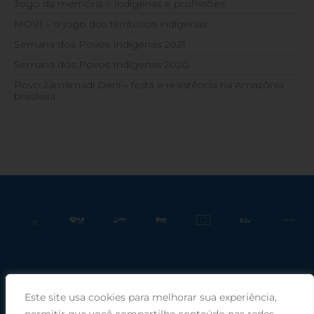
Jogo da memória – Indígenas e profissões
MOVÍ – o jogo dos territórios indígenas
Semana dos Povos Indígenas 2021
Semana dos Povos Indígenas 2020
Povo Jamamadi Deni – festa e resistência na Amazônia
brasileira
Este site usa cookies para melhorar sua experiência,
Praça Rui Barbosa, 220, sala 66, Porto Alegre, RS, 90030-100 |