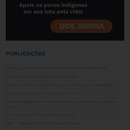
PUBLICAÇÕES
Diálogos interétnicos: ancestralidades e resistência
Semana dos Povos Indígenas 2024
Quem é ela? Conheça as guerreiras da ancestralidade
Semana dos Povos Indígenas 2023
Povos Indígenas: nossos direitos, nossas vidas, nossas
lutas
Semana dos Povos Indígenas 2022
Talin – tabuleiro de literatura indígena