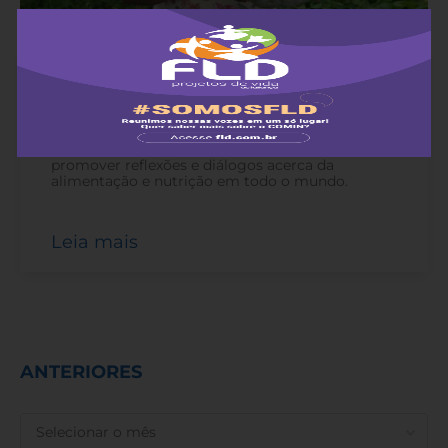
Dia Mundial da Alimentação
16 de outubro de 2022
-
A data celebrada em 16 de outubro busca
promover reflexões e diálogos acerca da
alimentação e nutrição em todo o mundo.
Leia mais
ANTERIORES
ANTERIORES