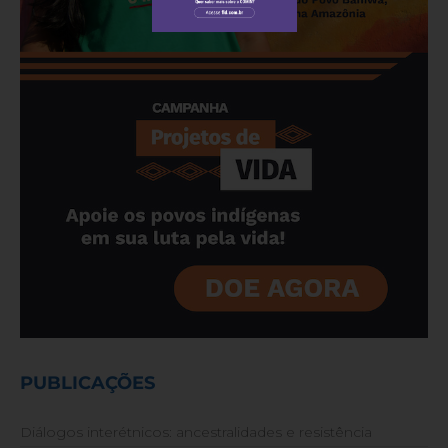
PUBLICAÇÕES
Diálogos interétnicos: ancestralidades e resistência