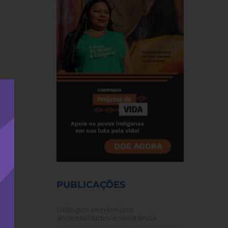
PUBLICAÇÕES
Diálogos interétnicos:
ancestralidades e resistência