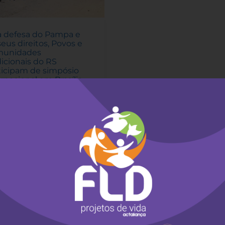
a defesa do Pampa e
seus direitos, Povos e
unidades
dicionais do RS
ticipam de simpósio
ernacional em Brasília
e dezembro de 2022
-
o protocolou junto ao
stério Público do
alho Carta dos Povos e
nidades Tradicionais do
a e pediu apoio ao
mbo Kédi e à retomada
iétnica Gãh Ré, de Porto
re (RS).
a mais