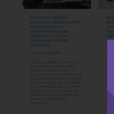
Evento em Brasília
Pel
promoveu diálogo entre
de 
sociedade civil e
Com
parlamentares para
Tra
fortalecer a luta em
par
defesa dos direitos
int
humanos
20 d
7 de março de 2023
-
Grup
Mini
“Diálogos pela Democracia:
Trab
Fortalecendo a luta pelos
Comu
Direitos Humanos no
Pamp
Congresso Nacional” foi uma
Kilo
ação de movimentos sociais
Mult
e organizações da sociedade
Aleg
civil, entre elas FLD-COMIN-
CAPA, pela consolidação da
democracia e fortalecimento
da pauta dos direitos
Lei
humanos.