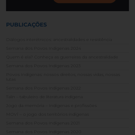
PUBLICAÇÕES
Diálogos interétnicos: ancestralidades e resistência
Semana dos Povos Indígenas 2024
Quem é ela? Conheça as guerreiras da ancestralidade
Semana dos Povos Indígenas 2023
Povos Indígenas: nossos direitos, nossas vidas, nossas
lutas
Semana dos Povos Indígenas 2022
Talin – tabuleiro de literatura indígena
Jogo da memória – Indígenas e profissões
MOVÍ – o jogo dos territórios indígenas
Semana dos Povos Indígenas 2021
Semana dos Povos Indígenas 2020