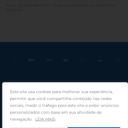
Povo Jamamadi Deni – festa e resistência na Amazônia
brasileira
Este site usa cookies para melhorar sua experiência,
Praça Rui Barbosa, 220, sala 66, Porto Alegre, RS, 90030-100 |
permitir que você compartilhe conteúdo nas redes
sociais, medir o tráfego para este site e exibir anúncios
Telefone: (51) 99949-1120
personalizados com base em sua atividade de
navegação.
LEIA MAIS
© 2026 COMIN - Conselho de Missão entre Povos Indígenas ·