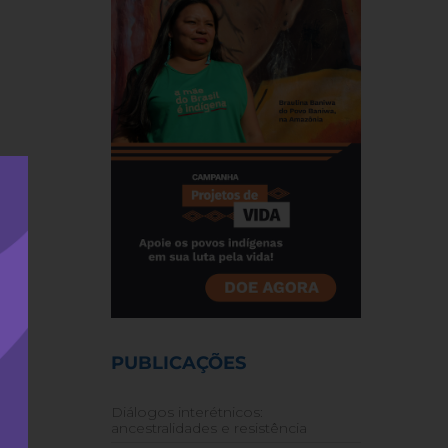
PUBLICAÇÕES
Diálogos interétnicos:
ancestralidades e resistência