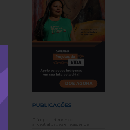
PUBLICAÇÕES
Diálogos interétnicos:
ancestralidades e resistência