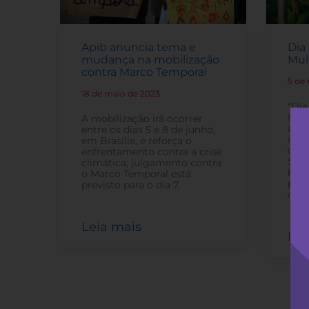
Apib anuncia tema e
Dia
mudança na mobilização
Mul
contra Marco Temporal
5 de
18 de maio de 2023
-
“Dia
Inte
A mobilização irá ocorrer
indí
entre os dias 5 e 8 de junho,
indí
em Brasília, e reforça o
dize
enfrentamento contra a crise
Somo
climática; julgamento contra
bras
o Marco Temporal está
pre
previsto para o dia 7.
cont
Leia mais
Lei