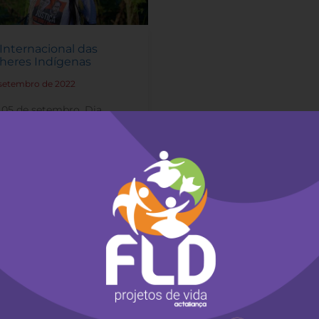
 Internacional das
heres Indígenas
 setembro de 2022
-
 05 de setembro, Dia
rnacional das Mulheres
genas, nós, mulheres
genas, temos muito a
r para a humanidade.
s as primeiras
ileiras e estamos
ocupadas com a
inuidade da vida.”
a mais