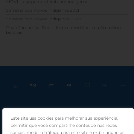
MOVÍ – o jogo dos territórios indígenas
Semana dos Povos Indígenas 2021
Semana dos Povos Indígenas 2020
Povo Jamamadi Deni – festa e resistência na Amazônia
brasileira
Este site usa cookies para melhorar sua experiência,
Praça Rui Barbosa, 220, sala 66, Porto Alegre, RS, 90030-100 |
permitir que você compartilhe conteúdo nas redes
sociais, medir o tráfego para este site e exibir anúncios
Telefone: (51) 99949-1120