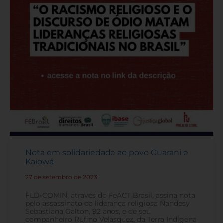
Nota em solidariedade ao povo Guarani e
Kaiowá
27 de setembro de 2023
-
FLD-COMIN, através do FeACT Brasil, assina nota
pelo assassinato da liderança religiosa Ñandesy
Sebastiana Galton, 92 anos, e de seu
companheiro Rufino Velasquez, da Terra Indígena