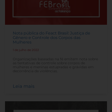
Nota pública do Feact Brasil: Justiça de
Gênero e Controle dos Corpos das
Mulheres
1 de julho de 2022
-
Organizações baseadas na fé emitem nota sobre
as tentativas de controle sobre corpos de
mulheres e meninas estupradas e grávidas em
decorrência de violências.
Leia mais