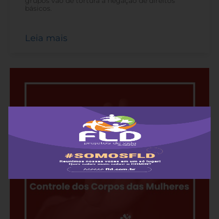
grupos vão de tortura à negação de direitos
básicos.
Leia mais