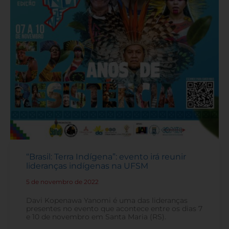
“Brasil: Terra Indígena”: evento irá reunir
lideranças indígenas na UFSM
5 de novembro de 2022
-
Davi Kopenawa Yanomi é uma das lideranças
presentes no evento que acontece entre os dias 7
e 10 de novembro em Santa Maria (RS).