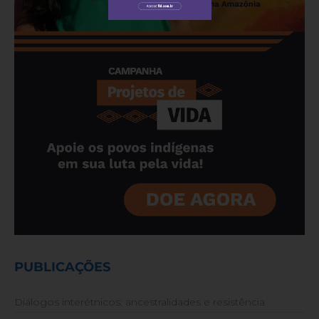
PUBLICAÇÕES
Diálogos interétnicos: ancestralidades e resistência