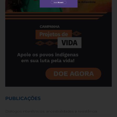
PUBLICAÇÕES
Diálogos interétnicos: ancestralidades e resistência