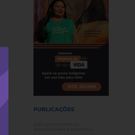
PUBLICAÇÕES
Diálogos interétnicos:
ancestralidades e resistência