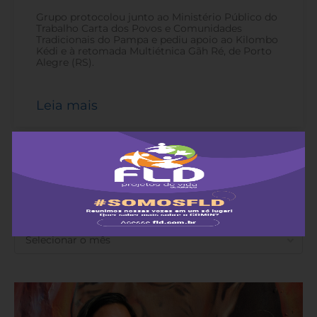
Grupo protocolou junto ao Ministério Público do
Trabalho Carta dos Povos e Comunidades
Tradicionais do Pampa e pediu apoio ao Kilombo
Kédi e à retomada Multiétnica Gãh Ré, de Porto
Alegre (RS).
Leia mais
ANTERIORES
ANTERIORES