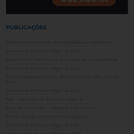
PUBLICAÇÕES
Diálogos interétnicos: ancestralidades e resistência
Semana dos Povos Indígenas 2024
Quem é ela? Conheça as guerreiras da ancestralidade
Semana dos Povos Indígenas 2023
Povos Indígenas: nossos direitos, nossas vidas, nossas
lutas
Semana dos Povos Indígenas 2022
Talin – tabuleiro de literatura indígena
Jogo da memória – Indígenas e profissões
MOVÍ – o jogo dos territórios indígenas
Semana dos Povos Indígenas 2021
Semana dos Povos Indígenas 2020