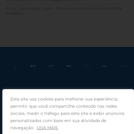
Povo Jamamadi Deni – festa e resistência na Amazônia
brasileira
Este site usa cookies para melhorar sua experiência,
Praça Rui Barbosa, 220, sala 66, Porto Alegre, RS, 90030-100 |
permitir que você compartilhe conteúdo nas redes
sociais, medir o tráfego para este site e exibir anúncios
Telefone: (51) 99949-1120
personalizados com base em sua atividade de
navegação.
LEIA MAIS
© 2026 COMIN - Conselho de Missão entre Povos Indígenas ·