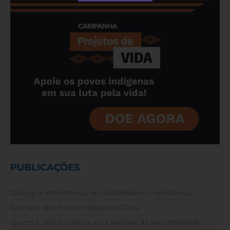
PUBLICAÇÕES
Diálogos interétnicos: ancestralidades e resistência
Semana dos Povos Indígenas 2024
Quem é ela? Conheça as guerreiras da ancestralidade