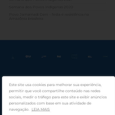
Semana dos Povos Indígenas 2020
Povo Jamamadi Deni – festa e resistência na
Amazônia brasileira
Este site usa cookies para melhorar sua experiência,
Praça Rui Barbosa, 220, sala 66, Porto Alegre, RS, 90030-100 |
permitir que você compartilhe conteúdo nas redes
sociais, medir o tráfego para este site e exibir anúncios
Telefone: (51) 99949-1120
personalizados com base em sua atividade de
navegação.
LEIA MAIS
© 2025 COMIN - Conselho de Missão entre Povos Indígenas ·