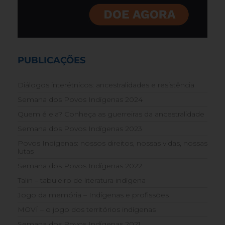
PUBLICAÇÕES
Diálogos interétnicos: ancestralidades e resistência
Semana dos Povos Indígenas 2024
Quem é ela? Conheça as guerreiras da ancestralidade
Semana dos Povos Indígenas 2023
Povos Indígenas: nossos direitos, nossas vidas, nossas
lutas
Semana dos Povos Indígenas 2022
Talin – tabuleiro de literatura indígena
Jogo da memória – Indígenas e profissões
MOVÍ – o jogo dos territórios indígenas
Semana dos Povos Indígenas 2021