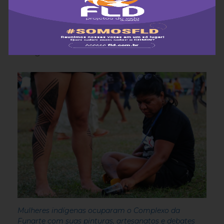
Tribunal das Ancestralidades e o
lançamento da Cartilha de Violência de
Gênero construída pela ANMIGA e IPRI;
além das noites culturais e o I Festival das
Indígenas Mulheres Biomas.
Mulheres indígenas ocuparam o Complexo da
Funarte com suas pinturas, artesanatos e debates