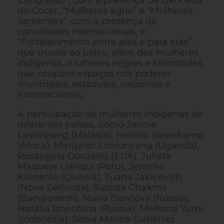
Congresso”, com a presença da Bancada
do Cocar, “Mulheres água” e “Mulheres
Sementes”, com a presença de
convidadas internacionais, e
“Fortalecimento entre elas e para elas”,
que trouxe ao palco, além das mulheres
indígenas, mulheres negras e kilombolas
que ocupam espaços nos poderes
municipais, estaduais, nacionais e
internacionais.
A participação de mulheres indígenas de
diferentes países, como Jannie
Lasimbang (Malásia), Helena Steenkamp
(África), Margaret Lomonyang (Uganda),
Rosangela Gonzalez (EUA), Julieta
Maquera Llanqui (Peru), Jennifer
Koinante (Quênia), Tuana Jakicevich
(Nova Zelândia), Suscita Chakma
(Bangladesh), Maria Danilova (Rússia),
Natália Izhenbina (Rússia), Meiliana Yumi
(Indonésia), Sônia Marina Gutiérrez