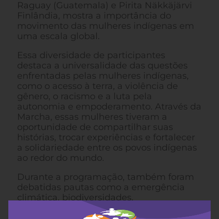
Raguay (Guatemala) e Pirita Näkkäjärvi
Finlândia, mostra a importância do
movimento das mulheres indígenas em
uma escala global.
Essa diversidade de participantes
destaca a universalidade das questões
enfrentadas pelas mulheres indígenas,
como o acesso à terra, a violência de
gênero, o racismo e a luta pela
autonomia e empoderamento. Através da
Marcha, essas mulheres tiveram a
oportunidade de compartilhar suas
histórias, trocar experiências e fortalecer
a solidariedade entre os povos indígenas
ao redor do mundo.
Durante a programação, também foram
debatidas pautas como a emergência
climática, biodiversidades,
reflorestarmentes, saúde mental e
acessibilidade indígena; foi realizado o