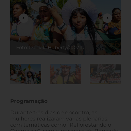
Foto: Daniela Huberty/COMIN
F
Programação
Durante três dias de encontro, as
mulheres realizaram várias plenárias,
com temáticas como “Reflorestando o