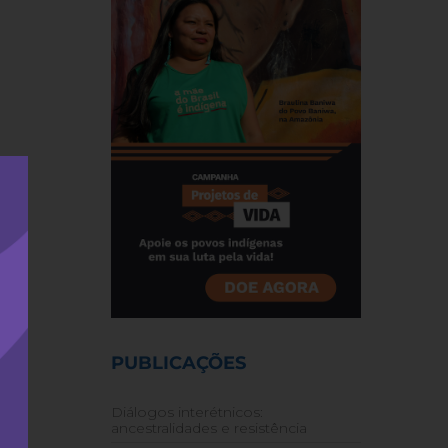
PUBLICAÇÕES
Diálogos interétnicos:
ancestralidades e resistência