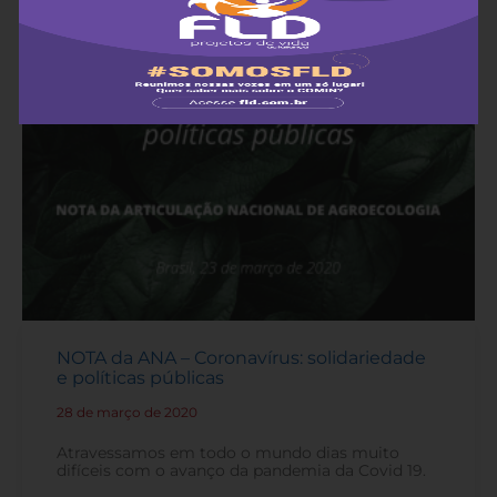
NOTA da ANA – Coronavírus: solidariedade
e políticas públicas
28 de março de 2020
-
Atravessamos em todo o mundo dias muito
difíceis com o avanço da pandemia da Covid 19.