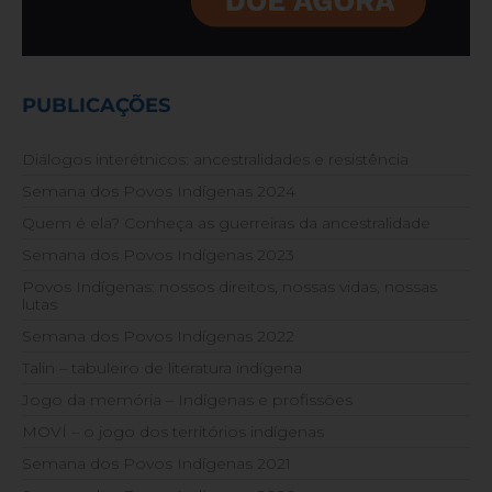
PUBLICAÇÕES
Diálogos interétnicos: ancestralidades e resistência
Semana dos Povos Indígenas 2024
Quem é ela? Conheça as guerreiras da ancestralidade
Semana dos Povos Indígenas 2023
Povos Indígenas: nossos direitos, nossas vidas, nossas
lutas
Semana dos Povos Indígenas 2022
Talin – tabuleiro de literatura indígena
Jogo da memória – Indígenas e profissões
MOVÍ – o jogo dos territórios indígenas
Semana dos Povos Indígenas 2021