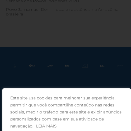
Semana dos Povos Indígenas 2020
Povo Jamamadi Deni – festa e resistência na Amazônia
brasileira
Este site usa cookies para melhorar sua experiência,
Praça Rui Barbosa, 220, sala 66, Porto Alegre, RS, 90030-100 |
permitir que você compartilhe conteúdo nas redes
sociais, medir o tráfego para este site e exibir anúncios
Telefone: (51) 99949-1120
personalizados com base em sua atividade de
navegação.
LEIA MAIS
© 2026 COMIN - Conselho de Missão entre Povos Indígenas ·