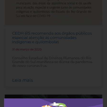
CEDH-RS recomenda aos órgãos públicos
especial atenção às comunidades
indígenas e quilombolas
31 de março de 2020
-
Conselho Estadual de Direitos Humanos do Rio
Grande do Sul manifesta-se diante da pandemia
do novo coronavírus
Leia mais