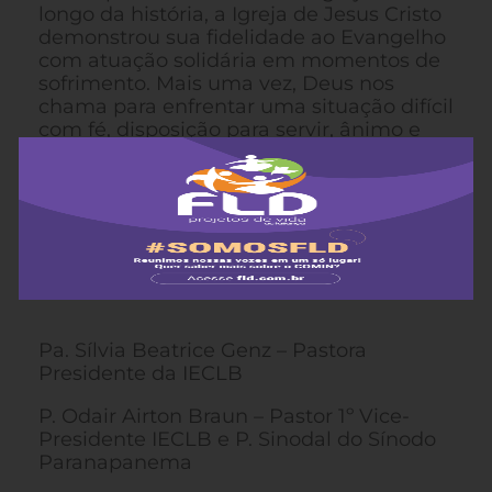
longo da história, a Igreja de Jesus Cristo
demonstrou sua fidelidade ao Evangelho
com atuação solidária em momentos de
sofrimento. Mais uma vez, Deus nos
chama para enfrentar uma situação difícil
com fé, disposição para servir, ânimo e
esperança.
“Não me desampares, SENHOR; Deus
meu, não te ausentes de mim. Apressa-te
em socorrer-me, Senhor, salvação minha”
(Salmo 38.21-22).
Pa. Sílvia Beatrice Genz – Pastora
Presidente da IECLB
P. Odair Airton Braun – Pastor 1º Vice-
Presidente IECLB e P. Sinodal do Sínodo
Paranapanema