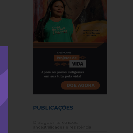
PUBLICAÇÕES
Diálogos interétnicos:
ancestralidades e resistência