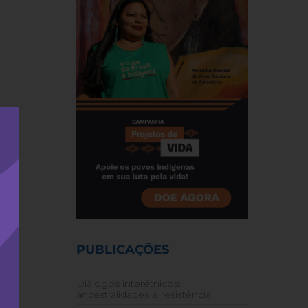
PUBLICAÇÕES
Diálogos interétnicos:
ancestralidades e resistência