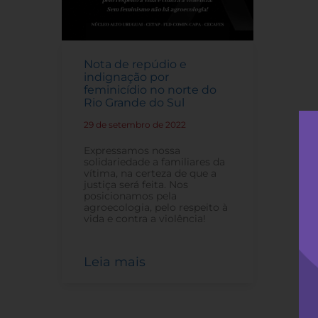
Nota de repúdio e
indignação por
feminicídio no norte do
Rio Grande do Sul
29 de setembro de 2022
-
Expressamos nossa
solidariedade a familiares da
vítima, na certeza de que a
justiça será feita. Nos
posicionamos pela
agroecologia, pelo respeito à
vida e contra a violência!
Leia mais