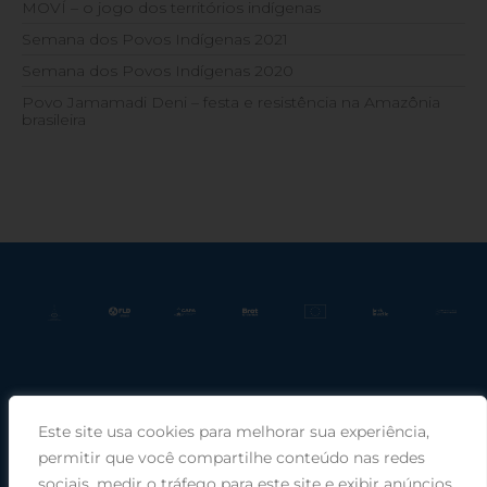
MOVÍ – o jogo dos territórios indígenas
Semana dos Povos Indígenas 2021
Semana dos Povos Indígenas 2020
Povo Jamamadi Deni – festa e resistência na Amazônia
brasileira
Este site usa cookies para melhorar sua experiência,
Praça Rui Barbosa, 220, sala 66, Porto Alegre, RS, 90030-100 |
permitir que você compartilhe conteúdo nas redes
sociais, medir o tráfego para este site e exibir anúncios
Telefone: (51) 99949-1120