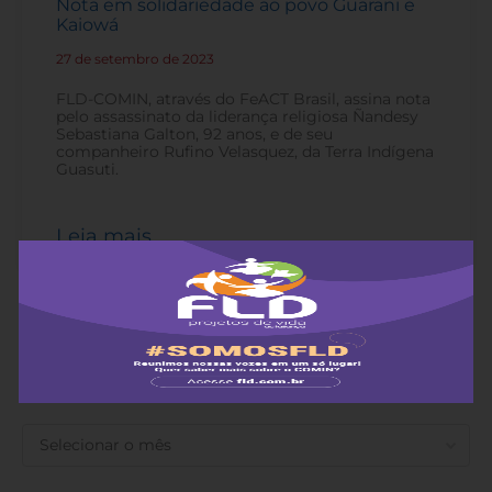
Nota em solidariedade ao povo Guarani e
Kaiowá
27 de setembro de 2023
-
FLD-COMIN, através do FeACT Brasil, assina nota
pelo assassinato da liderança religiosa Ñandesy
Sebastiana Galton, 92 anos, e de seu
companheiro Rufino Velasquez, da Terra Indígena
Guasuti.
Leia mais
ANTERIORES
ANTERIORES