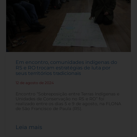
Em encontro, comunidades indígenas do
RS e RO trocam estratégias de luta por
seus territórios tradicionais
12 de agosto de 2024
-
Encontro “Sobreposição entre Terras Indígenas e
Unidades de Conservação no RS e RO” foi
realizado entre os dias 5 e 9 de agosto, na FLONA
de São Francisco de Paula (RS).
Leia mais