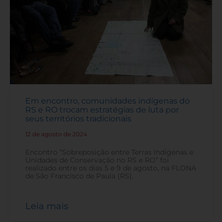
Em encontro, comunidades indígenas do
RS e RO trocam estratégias de luta por
seus territórios tradicionais
12 de agosto de 2024
-
Encontro “Sobreposição entre Terras Indígenas e
Unidades de Conservação no RS e RO” foi
realizado entre os dias 5 e 9 de agosto, na FLONA
de São Francisco de Paula (RS).
Leia mais