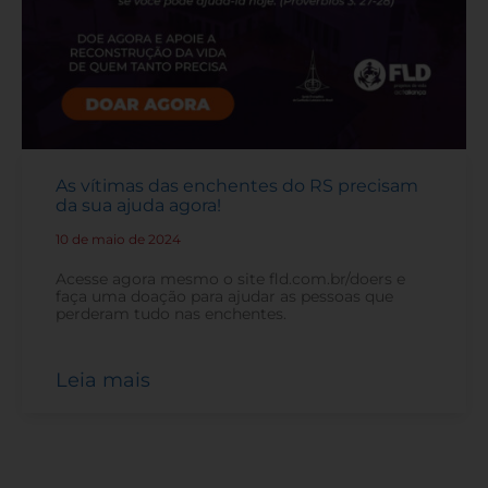
As vítimas das enchentes do RS precisam
da sua ajuda agora!
10 de maio de 2024
-
Acesse agora mesmo o site fld.com.br/doers e
faça uma doação para ajudar as pessoas que
perderam tudo nas enchentes.
Leia mais