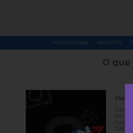
INSTITUCIONAL
PROJETOS
O que 
Cledes
Catego
Idioma
Página
Editora