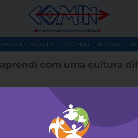
CAMPOS DE TRABALHO
MATERIAIS
NOTÍCIAS
AP
aprendi com uma cultura di
 Markus (Orgs.)
ria: Artigos Temáticos.
: Português.
s: 2.
: .