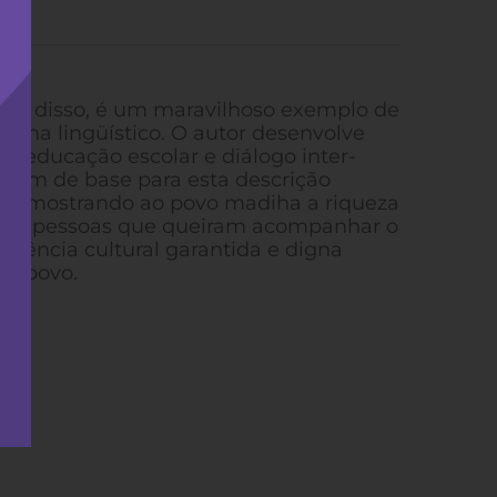
lém disso, é um maravilhoso exemplo de
ma lingüístico. O autor desenvolve
a, educação escolar e diálogo inter-
viram de base para esta descrição
lho, mostrando ao povo madiha a riqueza
e as pessoas que queiram acompanhar o
vência cultural garantida e digna
te povo.