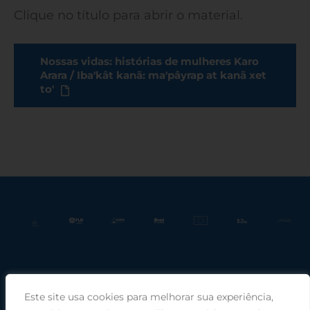
Clique no título para abrir o material.
Nossas vidas: histórias de mulheres Karo
Arara / Iba'kât kanã: ma'pâyrap at kanã xet
to'
Este site usa cookies para melhorar sua experiência,
Praça Rui Barbosa, 220, sala 66, Porto Alegre, RS, 90030-100 |