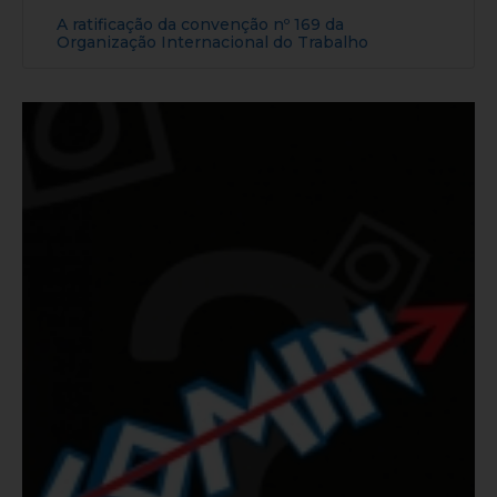
A ratificação da convenção nº 169 da
Organização Internacional do Trabalho