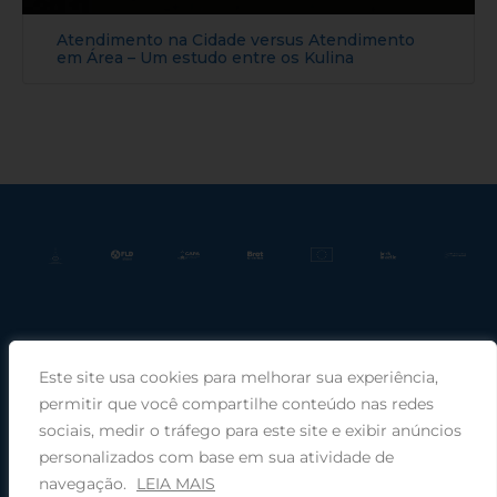
Atendimento na Cidade versus Atendimento
em Área – Um estudo entre os Kulina
Este site usa cookies para melhorar sua experiência,
Praça Rui Barbosa, 220, sala 66, Porto Alegre, RS, 90030-100 |
permitir que você compartilhe conteúdo nas redes
sociais, medir o tráfego para este site e exibir anúncios
Telefone: (51) 99949-1120
personalizados com base em sua atividade de
navegação.
LEIA MAIS