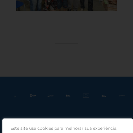
Este site usa cookies para melhorar sua experiência,
Praça Rui Barbosa, 220, sala 66, Porto Alegre, RS, 90030-100 |