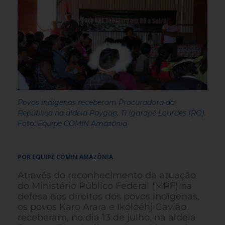
Povos indígenas receberam Procuradora da
República na aldeia Paygap, TI Igarapé Lourdes (RO).
Foto: Equipe COMIN Amazônia
POR EQUIPE COMIN AMAZÔNIA
Através do reconhecimento da atuação
do Ministério Público Federal (MPF) na
defesa dos direitos dos povos indígenas,
os povos Karo Arara e Ikólóéhj Gavião
receberam, no dia 13 de julho, na aldeia