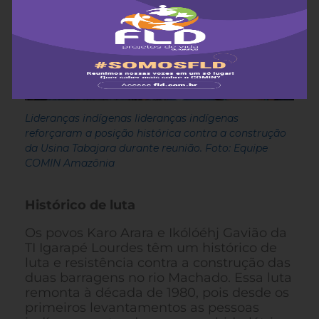
Lideranças indígenas lideranças indígenas
reforçaram a posição histórica contra a construção
da Usina Tabajara durante reunião. Foto: Equipe
COMIN Amazônia
Histórico de luta
Os povos Karo Arara e Ikólóéhj Gavião da
TI Igarapé Lourdes têm um histórico de
luta e resistência contra a construção das
duas barragens no rio Machado. Essa luta
remonta à década de 1980, pois desde os
primeiros levantamentos as pessoas