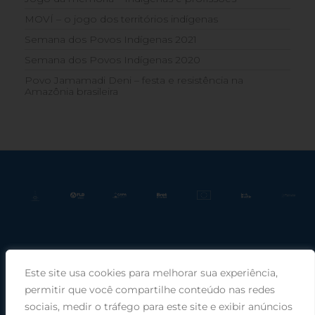
MOVÍ – o jogo dos territórios indígenas
Semana dos Povos Indígenas 2021
Semana dos Povos Indígenas 2020
Povo Jamamadi Deni – festa e resistência na
Amazônia brasileira
Este site usa cookies para melhorar sua experiência,
Praça Rui Barbosa, 220, sala 66, Porto Alegre, RS, 90030-100 |
permitir que você compartilhe conteúdo nas redes
sociais, medir o tráfego para este site e exibir anúncios
Telefone: (51) 99949-1120