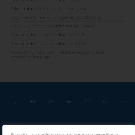
Talin – tabuleiro de literatura indígena
Jogo da memória – Indígenas e profissões
MOVÍ – o jogo dos territórios indígenas
Semana dos Povos Indígenas 2021
Semana dos Povos Indígenas 2020
Povo Jamamadi Deni – festa e resistência na
Amazônia brasileira
Este site usa cookies para melhorar sua experiência,