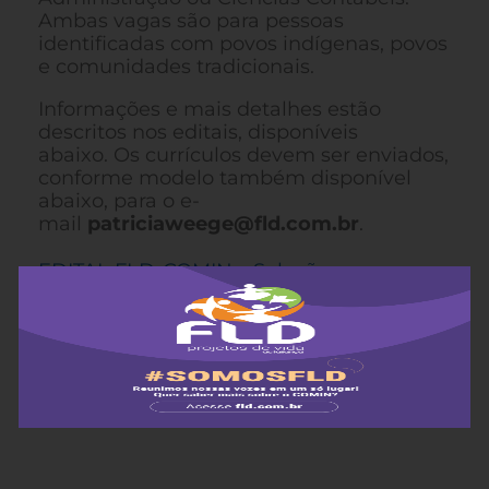
Ambas vagas são para pessoas
identificadas com povos indígenas, povos
e comunidades tradicionais.
Informações e mais detalhes estão
descritos nos editais, disponíveis
abaixo. Os currículos devem ser enviados,
conforme modelo também disponível
abaixo, para o e-
mail
patriciaweege@fld.com.br
.
EDITAL FLD-COMIN – Seleção para a
função de Assessoria Administrativa
EDITAL FLD-COMIN – Seleção para a
função de Assistente Administrativa/o
Modelo de currículo