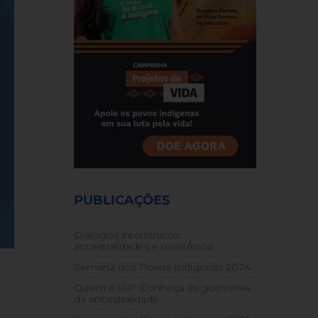
PUBLICAÇÕES
Diálogos interétnicos:
ancestralidades e resistência
Semana dos Povos Indígenas 2024
Quem é ela? Conheça as guerreiras
da ancestralidade