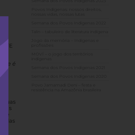
Semana dos Povos Indígenas 2023
Povos Indígenas: nossos direitos,
nossas vidas, nossas lutas
Semana dos Povos Indígenas 2022
e
Talin – tabuleiro de literatura indígena
po
co,
Jogo da memória – Indígenas e
– CFE
profissões
MOVÍ – o jogo dos territórios
indígenas
 que é
Semana dos Povos Indígenas 2021
Semana dos Povos Indígenas 2020
Povo Jamamadi Deni – festa e
resistência na Amazônia brasileira
m suas
temas
ia e
ifadas