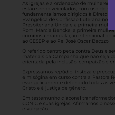
As igrejas e a ordenação de mulheres s
estão sendo veiculados, com uso de sen
fundamentalismos dirigidos à Diretoria 
Evangélica de Confissão Luterana no Bras
Presbiteriana Unida e a primeira mulhe
Romi Márcia Bencke, a primeira mulher 
criminosa manipulação intencional de 
ao CESEP e ao Pe. José Oscar Beozzo.
O referido centro peca contra Deus e se
materiais da Campanha que não seja da 
orientada pela inclusão, compaixão e er
Expressamos repúdio, tristeza e preocu
e misógina em curso contra a Pastora R
evangelicamente defendido todas as ve
Cristo e à justiça de gênero.
Em testemunho diaconal transformador
CONIC e suas igrejas. Afirmamos o nos
divulgação.