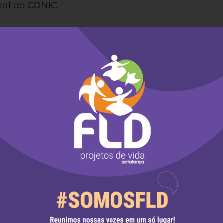
eral do CONIC
elho de Missão entre Povos Indígena e o Centro d
FLD-COMIN-CAPA acolhem vocês diante desse tem
fere o Evangelho de Cristo e seu chamado ecumêni
 base da Campanha da Fraternidade Ecumênica 
a em um mundo unido por teu amor, onde Cristo
que foi dividido pela falta de empatia e
 rostos das pessoas em situação de
e, unidade e diaconia que sustenta o ecumenismo,
 assediosa empreendida pelo Centro Dom Bosco e
 e desrespeito à caminhada ecumênica ao refutar 
 base da campanha, revelando ausência de empat
ulheres e pessoas LGBT que tiveram suas vidas ce