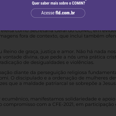
ão tratadas com desdém e intolerância nos vídeos
timentos e palavras sustentadas por ódio e
do CONIC, ao P. Inácio Lemke, representante da I
il, à Anita Wright, representante da Igreja
r eleita como Moderadora da IPU, à Pastora lutera
eleita como Secretária Geral do CONIC, em evide
imagens fora de contexto, que inclui também ofe
u Reino de graça, justiça e amor. Não há nada nos
vontade divina, que pede a nós uma prática cris
radicação de desigualdades e violências.
pação diante da perseguição religiosa fundamenta
omi. O discipulado e a ordenação de mulheres de
zes que a maldade patriarcal se sobrepõe a Jesus
 ecumênico, manifestamos solidariedade e apoio
so compromisso com a CFE-2021, em participação 