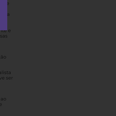
 que
greja
na
nte e
nsas
tão
lista
ve ser
 ao
e