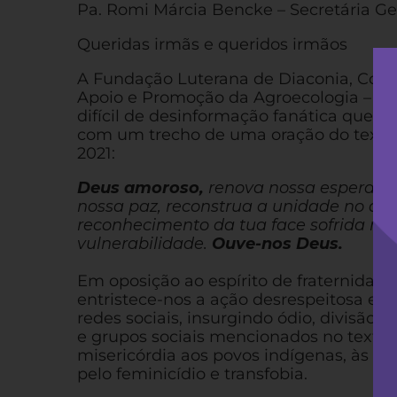
Pa. Romi Márcia Bencke – Secretária G
Queridas irmãs e queridos irmãos
A Fundação Luterana de Diaconia, Cons
Apoio e Promoção da Agroecologia – 
difícil de desinformação fanática que 
com um trecho de uma oração do texto
2021:
Deus amoroso,
renova nossa esperanç
nossa paz, reconstrua a unidade no que 
reconhecimento da tua face sofrida nos
vulnerabilidade.
Ouve-nos Deus.
Em oposição ao espírito de fraternidad
entristece-nos a ação desrespeitosa e
redes sociais, insurgindo ódio, divisão
e grupos sociais mencionados no texto
misericórdia aos povos indígenas, às m
pelo feminicídio e transfobia.