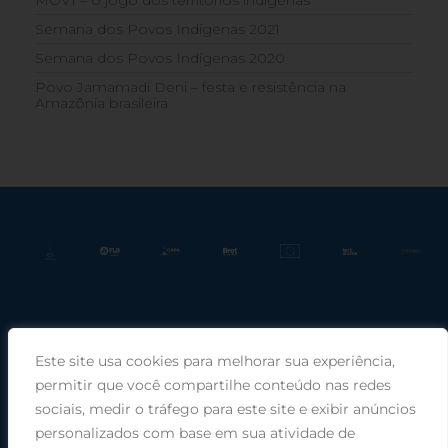
MOVÍ – o jogo dos territórios indígenas
Semana dos Povos Indígenas 2021
Semana dos Povos Indígenas 2020
Povo Jamamadi Deni – festa e resistência na
Amazônia brasileira
Este site usa cookies para melhorar sua experiência,
Praça Rui Barbosa, 220, sala 66, Porto Alegre, RS, 90030-100 |
permitir que você compartilhe conteúdo nas redes
sociais, medir o tráfego para este site e exibir anúncios
Telefone: (51) 99949-1120
personalizados com base em sua atividade de