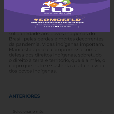
demandas pendentes e sem providência
adotada pelo Estado brasileiro,
impedindo as violências e violações
contra os povos indígenas.
A FLD-COMIN-CAPA manifesta
solidariedade aos povos indígenas do
Brasil, pelas perdas e mortes decorrentes
da pandemia. Vidas indígenas importam.
Manifesta apoio e compromisso com a
defesa dos direitos indígenas, sobretudo
o direito à terra e território, que é a mãe, o
corpo que nutre e sustenta a luta e a vida
dos povos indígenas.
ANTERIORES
ANTERIORES