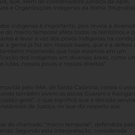
ra, que, além de coordenadora jurídica da Apib,
s e Organizações Indígenas da Bahia (Mupoiba
os indígenas é importante, pois revela a diversi
e do marco temporal afeta todos os territórios e 
ados é levar a voz dos povos indígenas na condiç
e a gente já faz em nossas bases, que é a defesa
s e também mostrando que hoje estamos em um
ficação dos indígenas em diversas áreas, como u
s lutas, nossos povos e nossos direitos”.
 movida pelo IMA, de Santa Catarina, contra o pov
õ, onde também vivem os povos Guarani e Kaingan
ussão geral”, o que significa que a decisão servir
 instâncias da Justiça no que diz respeito aos
tese do chamado “marco temporal”, defendida pel
dígenas. Segundo esta interpretação, considerada