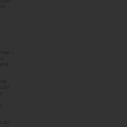
tuto
os
a
riae
–
no
eira
 da
tuto
e
e
s do