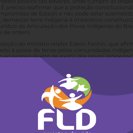
texto político tão adverso, onde cumprir as dispo
É preciso reafirmar que a proteção constitucional
ompromisso de Estado e não pode estar submetid
, demarcar terra indígena é imperativo constitucio
urídico da Articulação dos Povos Indígenas do Bras
de de ontem.
sição do ministro relator Edson Fachin, que afir
eito à posse de terras pelas comunidades indígen
ao próprio direito de existir dos povos indígenas”
 os indígenas que vivem em isolamento voluntário
mente alijadas do modo de vida ocidental, de qu
e estarem nas áreas que ocupam em 05 de outub
rta-feira, dia 8, a partir das 14h, com a leitura d
 será aberto para os demais ministros da corte.
do, dizendo não ao Marco Temporal”, enfatizou 
Pataxó.