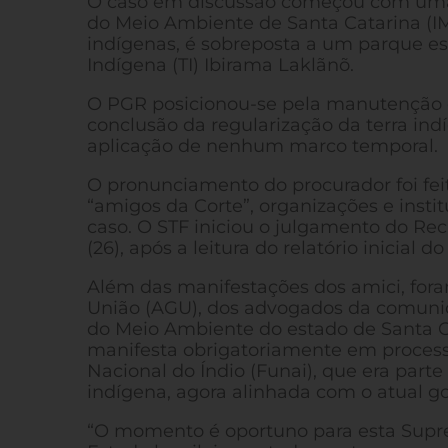
O caso em discussão começou com uma a
do Meio Ambiente de Santa Catarina (I
indígenas, é sobreposta a um parque est
Indígena (TI) Ibirama Laklãnõ.
O PGR posicionou-se pela manutenção 
conclusão da regularização da terra ind
aplicação de nenhum marco temporal.
O pronunciamento do procurador foi fe
“amigos da Corte”, organizações e insti
caso. O STF iniciou o julgamento do Recu
(26), após a leitura do relatório inicial 
Além das manifestações dos amici, fora
União (AGU), dos advogados da comunida
do Meio Ambiente do estado de Santa Ca
manifesta obrigatoriamente em process
Nacional do Índio (Funai), que era part
indígena, agora alinhada com o atual gov
“O momento é oportuno para esta Suprem