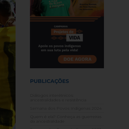
PUBLICAÇÕES
Diálogos interétnicos:
ancestralidades e resistência
Semana dos Povos Indígenas 2024
Quem é ela? Conheça as guerreiras
da ancestralidade