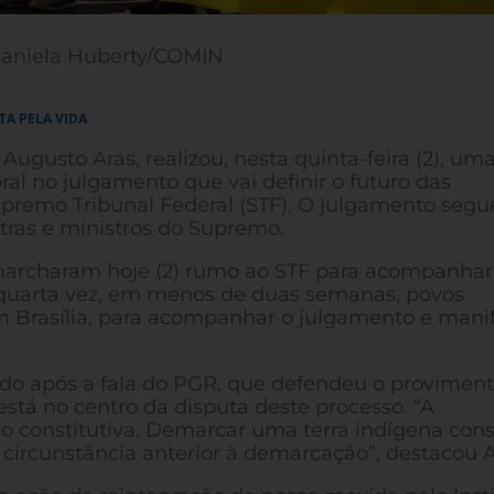
Daniela Huberty/COMIN
A PELA VIDA
ugusto Aras, realizou, nesta quinta-feira (2), um
al no julgamento que vai definir o futuro das
premo Tribunal Federal (STF). O julgamento segu
tras e ministros do Supremo.
 marcharam hoje (2) rumo ao STF para acompanhar
a quarta vez, em menos de duas semanas, povos
m Brasília, para acompanhar o julgamento e manif
rado após a fala do PGR, que defendeu o provimen
 está no centro da disputa deste processo. “A
o constitutiva. Demarcar uma terra indígena cons
circunstância anterior à demarcação”, destacou A