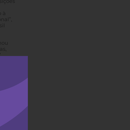
sições
o à
nal”,
il
mou
as,
.
, o
e
ro de
o voto
a