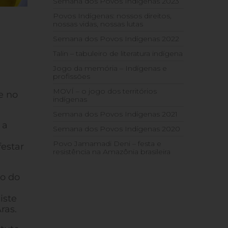
Semana dos Povos Indígenas 2023
Povos Indígenas: nossos direitos,
nossas vidas, nossas lutas
Semana dos Povos Indígenas 2022
Talin – tabuleiro de literatura indígena
Jogo da memória – Indígenas e
a
profissões
MOVÍ – o jogo dos territórios
e no
indígenas
Semana dos Povos Indígenas 2021
 a
Semana dos Povos Indígenas 2020
Povo Jamamadi Deni – festa e
estar
resistência na Amazônia brasileira
to do
iste
ras.