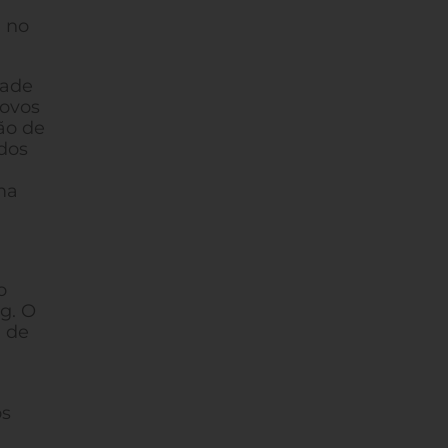
) no
dade
povos
ão de
 dos
ma
o
g. O
á de
os