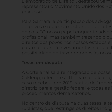
Democrático de Direito”, destacou Sama
representou o Movimento Unido dos Povo
processo.
Para Samara, a participação dos advogad
de povos e regiões, mostrando que a tes
do país. “O nosso papel enquanto advog
profissional, mas também trazendo o qu
direitos dos povos nos nossos estado
patamar que há investimentos na quali
possibilidade de trazer retornos às nossa
Teses em disputa
A Corte analisa a reintegração de posse
Xokleng, referente à TI Ibirama-Laklãn
caso recebeu, em 2019, status de “reperc
diretriz para a gestão federal e todas as
procedimentos demarcatórios.
No centro da disputa há duas teses: a 
ruralistas, que restringe os direitos in