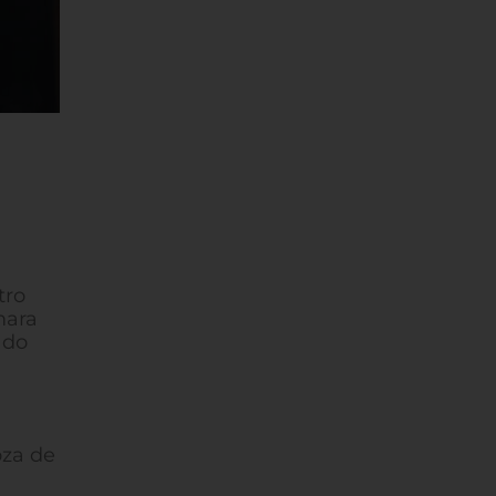
tro
mara
 do
oza de