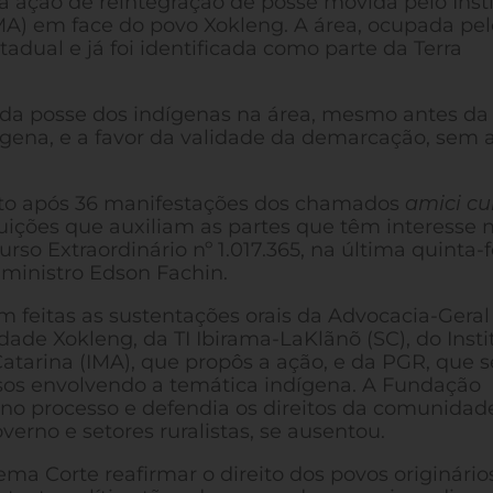
ção de reintegração de posse movida pelo Insti
MA) em face do povo Xokleng. A área, ocupada pel
adual e já foi identificada como parte da Terra
da posse dos indígenas na área, mesmo antes da
ígena, e a favor da validade da demarcação, sem 
ito após 36 manifestações dos chamados
amici cu
tuições que auxiliam as partes que têm interesse 
rso Extraordinário nº 1.017.365, na última quinta-f
do ministro Edson Fachin.
m feitas as sustentações orais da Advocacia-Geral
de Xokleng, da TI Ibirama-LaKlãnõ (SC), do Insti
tarina (IMA), que propôs a ação, e da PGR, que s
os envolvendo a temática indígena. A Fundação
e no processo e defendia os direitos da comunidad
erno e setores ruralistas, se ausentou.
a Corte reafirmar o direito dos povos originário