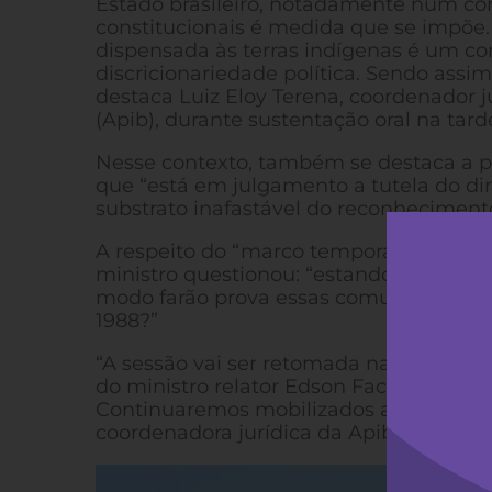
Estado brasileiro, notadamente num con
constitucionais é medida que se impõe. 
dispensada às terras indígenas é um c
discricionariedade política. Sendo assim
destaca Luiz Eloy Terena, coordenador j
(Apib), durante sustentação oral na tar
Nesse contexto, também se destaca a po
que “está em julgamento a tutela do dir
substrato inafastável do reconhecimento 
A respeito do “marco temporal” e sobre
ministro questionou: “estando completa
modo farão prova essas comunidades d
1988?”
“A sessão vai ser retomada na próxima qua
do ministro relator Edson Fachin, e após
Continuaremos mobilizados acompanhan
coordenadora jurídica da Apib, Samara 