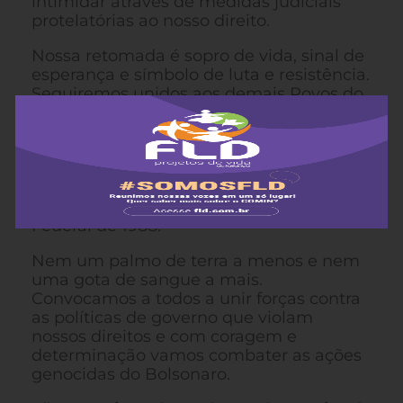
intimidar através de medidas judiciais
protelatórias ao nosso direito.
Nossa retomada é sopro de vida, sinal de
esperança e símbolo de luta e resistência.
Seguiremos unidos aos demais Povos do
Brasil contra as injustiças, pela
demarcação de todas as terras,
defendendo-as e combatendo a tese do
marco temporal e as demais manobras
políticas e jurídicas criadas para nos
roubar a terra e inviabilizar a Constituição
Federal de 1988.
Nem um palmo de terra a menos e nem
uma gota de sangue a mais.
Convocamos a todos a unir forças contra
as políticas de governo que violam
nossos direitos e com coragem e
determinação vamos combater as ações
genocidas do Bolsonaro.