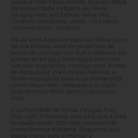
cacique João Paulo Acosta, Guarani Mbya
da comunidade indígena do Tekoa
Ka’aguy Poty, em Estrela Velha (RS).
“Guabiju, jabuticaba, araçá… Os branco
cortaram tudo”, lamenta.
Há 20 anos Acosta chegou ao Tekoa junto
de sua família, após longo período de
busca de um lugar em que pudessem ter
acesso ao ka’aguy heté reguá (recursos
naturais originários), como yy porã (fontes
de água pura), yva’a (frutas nativas), e
fibras necessárias para seus artesanatos,
como takua hete’i (taquara) e pi (cipó).
Esse território fértil, porém, não existe
mais.
A comunidade do Tekoa Ka’aguy Poty
hoje, com 12 famílias, luta para que a área
ocupada desde 2001 seja reconhecida
como Reserva Indígena. Enquanto isso,
busca meios para enfrentar a