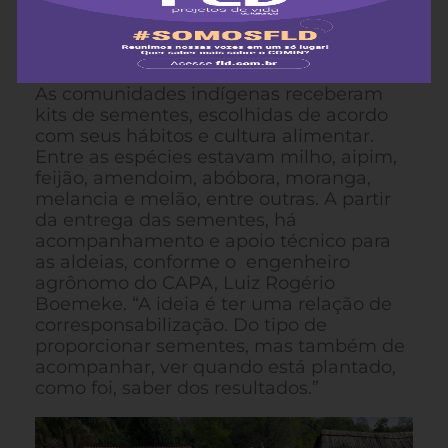
Mbya da região Central do Rio Grande do
Sul: Araxaty e Jata-ity, de Cachoeira do
Sul, e Irapuá, de Caçapava do Sul.
As comunidades indígenas receberam
kits de sementes, escolhidas de acordo
com seus hábitos e cultura alimentar.
Entre as espécies estavam milho, aipim,
feijão, amendoim, abóbora, moranga,
melancia e melão, entre outras. A partir
da entrega das sementes, há
acompanhamento e apoio técnico para
as aldeias, conforme o engenheiro
agrônomo do CAPA, Luiz Rogério
Boemeke. “A ideia é ter uma relação de
corresponsabilização. Do tipo de
proporcionar sementes, mas também de
acompanhar, ver quando está plantado,
como foi, saber dos resultados.”