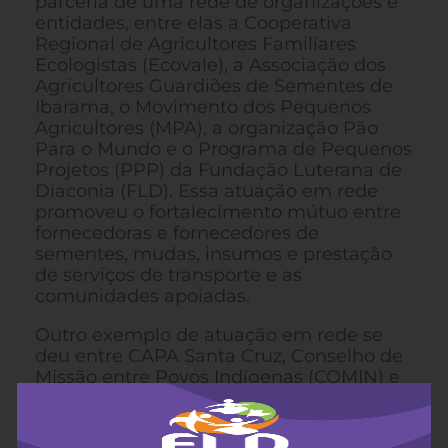
parceria de uma rede de organizações e
entidades, entre elas a Cooperativa
Regional de Agricultores Familiares
Ecologistas (Ecovale), a Associação dos
Agricultores Guardiões de Sementes de
Ibarama, o Movimento dos Pequenos
Agricultores (MPA), a organização Pão
Para o Mundo e o Programa de Pequenos
Projetos (PPP) da Fundação Luterana de
Diaconia (FLD). Essa atuação em rede
promoveu o fortalecimento mútuo entre
fornecedoras e fornecedores de
sementes, mudas, insumos e prestação
de serviços de transporte e as
comunidades apoiadas.
Outro exemplo de atuação em rede se
deu entre CAPA Santa Cruz, Conselho de
Missão entre Povos Indígenas (COMIN) e
Associação das Mulheres Agricultoras de
Ibarama (AMAI), através de um projeto
apoiado por PPP, e comunidades Guarani