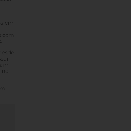
os em
as com
.
 desde
ssar
uram
r no
em