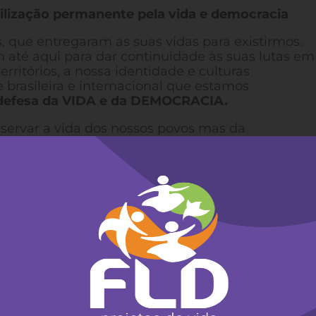
ização permanente pela vida e democracia
 que entregaram as suas vidas para existirmos.
até aqui para dar continuidade às suas lutas em
erritórios, a nossa identidade e culturas
 brasileira e internacional que estamos
defesa da VIDA e da DEMOCRACIA.
eservar a vida dos nossos povos mas da
te ameaçada pela política de extermínio e
vida pelas elites econômicas – que herdaram a
tilista e feudal expansionista – e de governantes
 do Brasil (Apib) deu início ao acampamento Luta
e agosto e reforça nesta carta que
seguiremos
bro de 2021
para lutarmos por nossos direitos.
 história dos povos originários, na Capital Federal
ria não começa, em 1988!
risco, no contexto ainda gravemente perigoso da