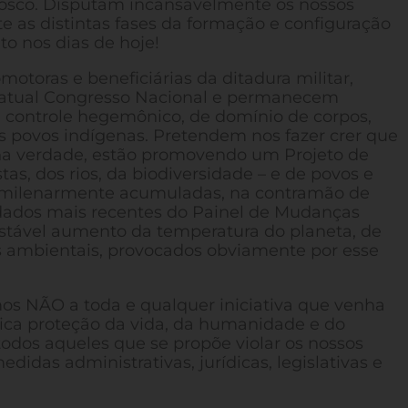
osco. Disputam incansavelmente os nossos
te as distintas fases da formação e configuração
to nos dias de hoje!
motoras e beneficiárias da ditadura militar,
 atual Congresso Nacional e permanecem
 controle hegemônico, de domínio de corpos,
dos povos indígenas. Pretendem nos fazer crer que
 na verdade, estão promovendo um Projeto de
as, dos rios, da biodiversidade – e de povos e
s milenarmente acumuladas, na contramão de
 dados mais recentes do Painel de Mudanças
stável aumento da temperatura do planeta, de
s ambientais, provocados obviamente por esse
mos NÃO a toda e qualquer iniciativa que venha
égica proteção da vida, da humanidade e do
dos aqueles que se propõe violar os nossos
didas administrativas, jurídicas, legislativas e