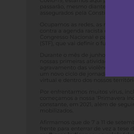
Covid-19, estamos aqui para dizer a
passarão, mesmo diante dos intens
assegurados pela Constituição Fede
Ocupamos as redes, as ruas, as ald
contra a agenda racista e anti-in
Congresso Nacional e para acompa
(STF), que vai definir o futuro dos 
Durante o mês de junho de 2021, re
nossas primeiras atividades presen
agravamento das violências contra
um novo ciclo de jornada de luta
virtual e dentro dos nossos territó
Por enfrentarmos muitos vírus, inc
começamos a nossa ‘Primavera Ind
constante, em 2021, além de seguir
mobilizados.
Afirmamos que de 7 a 11 de setemb
frente para enterrar de vez a tese