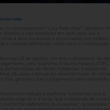
A PELA TERRA
ntes no acampamento “Luta Pela Vida”, decidem m
rasília e nos territórios em todo país, até o
ria a seus ancestrais e encantados, em defesa 
idade e culturas diferentes, reafirmam a mobilizaçã
o domingo 22 de agosto, um dos motivadores da de
 julgamento, pelo Supremo Tribunal Federal (STF),
s demarcações de Terras Indígenas. A sessão foi
ira, 26, após a leitura do relatório inicial do minis
uiz Fux, garantiu que o julgamento será retomado
o Movimento Indígena reafirma “confiamos que a
ireito originário à terra, que independe de uma 
o, conforme defendem os invasores”. Amparados 
 povos, da nossa espiritualidade e da força dos n