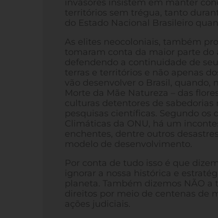
invasores insistem em manter con
territórios sem trégua, tanto duran
do Estado Nacional Brasileiro quan
As elites neocoloniais, também pro
tomaram conta da maior parte do
defendendo a continuidade de seu
terras e territórios e não apenas 
vão desenvolver o Brasil, quando,
Morte da Mãe Natureza – das florest
culturas detentores de sabedoria
pesquisas científicas. Segundo os
Climáticas da ONU, há um inconte
enchentes, dentre outros desastre
modelo de desenvolvimento.
Por conta de tudo isso é que dize
ignorar a nossa histórica e estrat
planeta. Também dizemos NÃO a to
direitos por meio de centenas de me
ações judiciais.