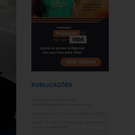
PUBLICAÇÕES
Diálogos interétnicos:
ancestralidades e resistência
Semana dos Povos Indígenas 2024
Quem é ela? Conheça as guerreiras
da ancestralidade