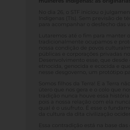
mulheres indígenas: as originária
No dia 26, o STF iniciou o julgame
Indígenas (TIs). Sem previsão de 
para acompanhar o desfecho das v
Lutaremos até o fim para manter o n
tradicionalmente ocupamos e prot
nossa condição de povos cultural
públicas e corporações privadas 
Desenvolvimento esse, que desde o
etnocida, genocida e ecocida e qu
nesse desgoverno, um protótipo pa
Somos filhos da Terra! E a Terra n
útero que nos gera e o colo que no
tradição nunca houve essa históri
pois a nossa relação com ela nunca 
qual é o usufruto. É esse o fundam
da cultura da dita civilização oci
Essa contradição está na base das