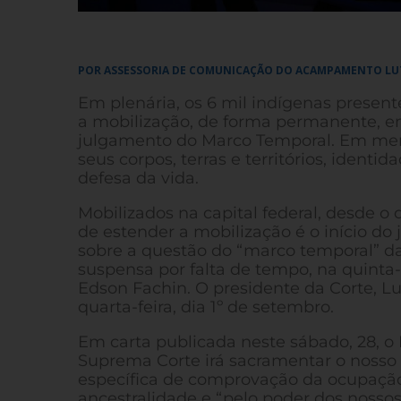
POR ASSESSORIA DE COMUNICAÇÃO DO ACAMPAMENTO LUT
Em plenária, os 6 mil indígenas prese
a mobilização, de forma permanente, em B
julgamento do Marco Temporal. Em memó
seus corpos, terras e territórios, ident
defesa da vida.
Mobilizados na capital federal, desde 
de estender a mobilização é o início do
sobre a questão do “marco temporal” da
suspensa por falta de tempo, na quinta-fe
Edson Fachin. O presidente da Corte, L
quarta-feira, dia 1º de setembro.
Em carta publicada neste sábado, 28, 
Suprema Corte irá sacramentar o nosso d
específica de comprovação da ocupaçã
ancestralidade e “pelo poder dos nossos