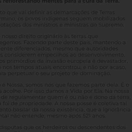
s reflorestando mentes para a cura da Terra.
nto que vai definir as demarcações de Terras
término, os povos indígenas seguem mobilizados
otações dos ministros e ministras do Supremo.
osso direito originário às terras que
egemos. Fazendo parte deste país, mantendo a
mente diferenciados, mesmo que autoridades
nos considerem empecilhos ao desenvolvimento.
s primórdios da invasão europeia é devastador,
e nos tempos atuais encontrou, e não por acaso,
ra perpetuar o seu projeto de dominação.
ão é Nossa, somos nós que fazemos parte dela. É o
s acolhe. Por isso damos a Vida por Ela. Na nossa
a de regulamentar quem é ou não é dono da terra,
foi de propriedade. A nossa posse é coletiva tal
ento basilar da nossa existência, que a ignorância
dental não entende, mesmo após 521 anos.
 disputas que os herdeiros ou descendentes dos