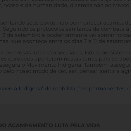
, nosso e da humanidade, dizemos não ao Marco
presentando seus povos, irão permanecer acampad
. Seguindo os protocolos sanitários de combate à
a 2 de setembro e posteriormente vai somar forç
s, que acontece entre os dias 7 e 11 de setembro
e as nossas lutas são seculares, isto é, persistem
res europeus aportaram nestas terras para se apo
”, assegura o Movimento Indígena. Também, asseg
o pelo nosso modo de ver, ser, pensar, sentir e agi
imavera Indígena’ de mobilizações permanentes
, 
DO ACAMPAMENTO LUTA PELA VIDA