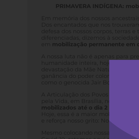
PRIMAVERA INDÍGENA: mobil
Em memória dos nossos ancestrais,
Dos encantados que nos trouxeram 
defesa dos nossos corpos, terras e t
diferenciadas, dizemos à sociedade
em
mobilização permanente em 
A nossa luta não é apenas para pr
humanidade inteira, hoje gravemen
devastação da Mãe Natureza promo
ganância do poder colonial, mercan
como o genocida Jair Bolsonaro.
A Articulação dos Povos Indígenas
pela Vida, em Brasília, no dia 22 d
mobilizados até o dia 2 de setem
Hoje, essa é a maior mobilização na
e reforça nosso grito: Nossa histó
Mesmo colocando nossas vidas em 