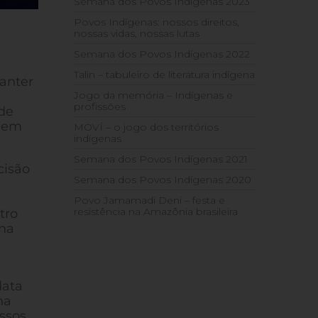
Semana dos Povos Indígenas 2023
Povos Indígenas: nossos direitos,
nossas vidas, nossas lutas
Semana dos Povos Indígenas 2022
Talin – tabuleiro de literatura indígena
anter
Jogo da memória – Indígenas e
profissões
de
o em
MOVÍ – o jogo dos territórios
indígenas
Semana dos Povos Indígenas 2021
cisão
Semana dos Povos Indígenas 2020
Povo Jamamadi Deni – festa e
resistência na Amazônia brasileira
tro
 na
data
na
ossos