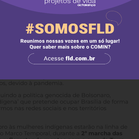
os invasores dos nossos territórios que não
os ataques aos nossos direitos fundamentais
ral de 1988.
eias e Brasília para lutarmos pela democracia,
dígena que está em curso no Governo Federal e no
nhar o julgamento no Supremo Tribunal Federal
nossos povos.
alizamos o Levante pela Terra, dando início às
ciais, em Brasília, para enfrentarmos o
 as vidas indígenas. A partir de então, começamo
s, que desde março de 2020, aconteceram de form
rios, devido à pandemia.
luindo a política genocida de Bolsonaro,
ígena’ que pretende ocupar Brasília de forma
mos nas redes sociais e nos territórios
ro às mulheres indígenas estarão na linha de
 do Marco Temporal, durante a
2ª marcha das