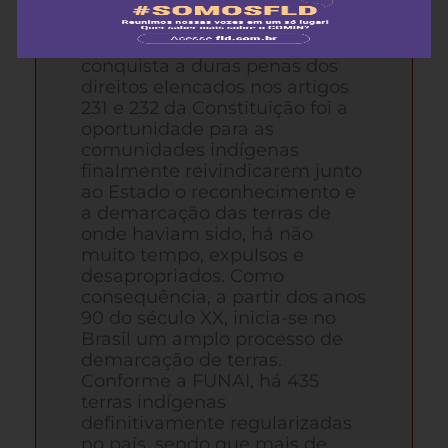
No entanto, a perda dos
territórios jamais foi esquecida
ou aceita pelos indígenas. A
conquista a duras penas dos
direitos elencados nos artigos
231 e 232 da Constituição foi a
oportunidade para as
comunidades indígenas
finalmente reivindicarem junto
ao Estado o reconhecimento e
a demarcação das terras de
onde haviam sido, há não
muito tempo, expulsos e
desapropriados. Como
consequência, a partir dos anos
90 do século XX, inicia-se no
Brasil um amplo processo de
demarcação de terras.
Conforme a FUNAI, há 435
terras indígenas
definitivamente regularizadas
no país, sendo que mais de