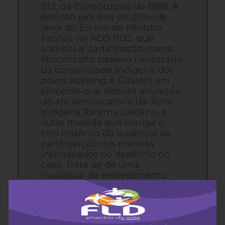
232, da Constituição de 1988. A
decisão pioneira de 2016, de
lavra do Eminente Ministro
Fachin, na ACO 1100, que
admitiu a participação, como
litisconsorte passivo necessário
da comunidade indígena dos
povos Xokleng e Guarani em
processo que discute anulação
de ato demarcatório da Terra
Indígena Ibirama Lãklãno, é
outra medida que corrige o
erro histórico da ausência de
participação dos maiores
interessados no desfecho do
caso. Trata-se de uma
mudança de entendimento
importante, mas muitíssimo
recente na jurisprudência
brasileira.