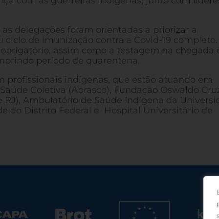
nça com as guerreiras indígenas, junto com lídere
 as delegações foram orientadas a priorizar a
u ciclo de imunização contra a Covid-19 completo.
 obrigatório, assim como a testagem na chegada 
cumprindo período de quarentena.
 profissionais indígenas, que estão atuando em
e Saúde Coletiva (Abrasco), Fundação Oswaldo Cru
F e RJ), Ambulatório de Saúde Indígena da Univers
de do Distrito Federal e Hospital Universitário de