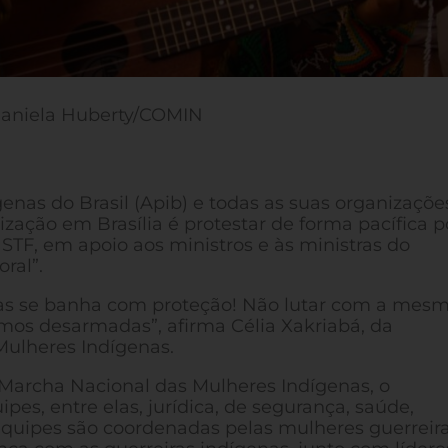
Daniela Huberty/COMIN
enas do Brasil (Apib) e todas as suas organizaçõe
zação em Brasília é protestar de forma pacífica p
STF, em apoio aos ministros e às ministras do
ral”.
mas se banha com proteção! Não lutar com a mes
amos desarmadas”, afirma Célia Xakriabá, da
Mulheres Indígenas.
 Marcha Nacional das Mulheres Indígenas, o
s, entre elas, jurídica, de segurança, saúde,
quipes são coordenadas pelas mulheres guerreir