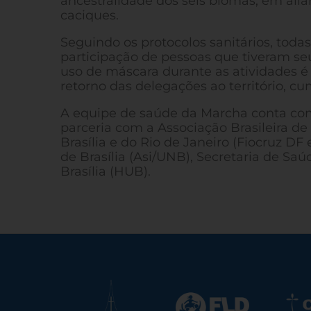
ancestralidade dos seis biomas, em alia
caciques.
Seguindo os protocolos sanitários, todas
participação de pessoas que tiveram se
uso de máscara durante as atividades é
retorno das delegações ao território, 
A equipe de saúde da Marcha conta com
parceria com a Associação Brasileira d
Brasília e do Rio de Janeiro (Fiocruz D
de Brasília (Asi/UNB), Secretaria de Saú
Brasília (HUB).