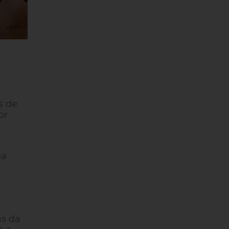
s de
or
ma
as da