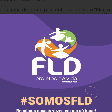
 Mulheres Indígenas.
em a
linha de frente para enterrar de vez o “Marco
as restringe os direitos indígenas e está em anális
 apresentação de todas as sustentações orais que
derada por nós mulheres como marco na história d
, a previsão é de que a sessão da Corte desta q
inir o futuro de todas as terras indígenas no Brasil
s territórios, pelas que nos antecederam, para as
endo o meio ambiente, este bem comum que garan
ade. Para além de mero recurso físico, é igual
 animais e das águas da vida como um todo, fonte
ma a coordenação da II Marcha Nacional das Mulh
s povos indígenas têm se mobilizado há três seman
ontra a agenda anti-indígena do governo Bolsonaro