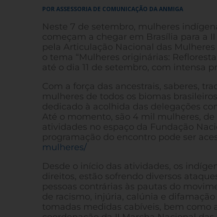
POR ASSESSORIA DE COMUNICAÇÃO DA ANMIGA
Neste 7 de setembro, mulheres indígena
começam a chegar em Brasília para a II
pela A
rticulação Nacional das Mulheres
o tema
“Mulheres originárias: Reflorest
até o dia 11 de setembro,
com intensa p
Com a força das ancestrais, saberes, t
mulheres de todos os biomas brasileiros
dedicado à acolhida das delegações
com
Até o momento, são 4 mil mulheres, de 
atividades no espaço da Fundação Nacio
programação do encontro pode ser aces
mulheres/
Desde o início das atividades, os indíg
direitos, estão sofrendo diversos ataque
pessoas contrárias às pautas do movim
de racismo, injúria, calúnia e difamaç
tomadas medidas cabíveis, bem como as