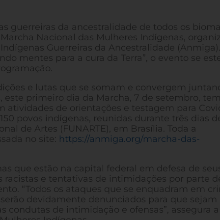
s guerreiras da ancestralidade de todos os biom
 Marcha Nacional das Mulheres Indígenas, organi
 Indígenas Guerreiras da Ancestralidade (Anmiga)
ando mentes para a cura da Terra”, o evento se es
rogramação
.
radições e lutas que se somam e convergem juntan
, este primeiro dia da Marcha, 7 de setembro, tem
 atividades de orientações e testagem para Covi
150 povos indígenas, reunidas durante três dias d
nal de Artes (FUNARTE), em Brasília.
Toda a
sada no site:
https://anmiga.org/marcha-das-
enas que estão na capital federal em defesa de seu
s racistas e tentativas de intimidações por parte d
ento. “Todos os ataques que se enquadram em cr
ão serão devidamente denunciados para que sejam
 condutas de intimidação e ofensas”, assegura a