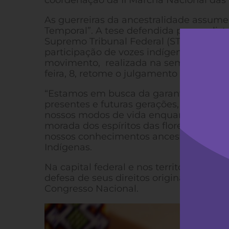
coordenação da II Marcha Nacional das
As guerreiras da ancestralidade assum
Temporal”. A tese defendida por ruralist
Supremo Tribunal Federal (STF). Após a
participação de vozes indígenas, consi
movimento, realizada na semana passada
feira, 8, retome o julgamento que irá def
“Estamos em busca da garantia de nosso
presentes e futuras gerações, defend
nossos modos de vida enquanto humanid
morada dos espíritos das florestas, dos
nossos conhecimentos ancestrais”, afir
Indígenas.
Na capital federal e nos territórios, o
defesa de seus direitos originários e c
Congresso Nacional.