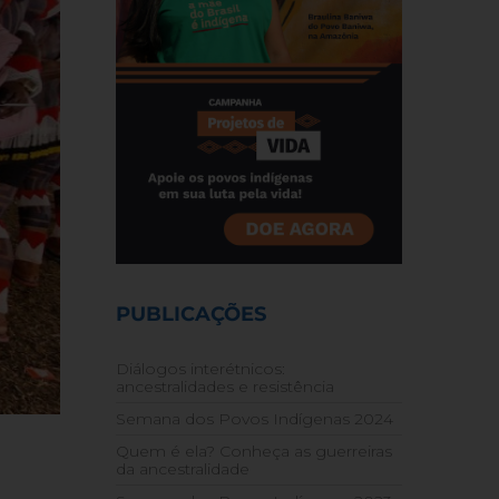
PUBLICAÇÕES
Diálogos interétnicos:
ancestralidades e resistência
Semana dos Povos Indígenas 2024
Quem é ela? Conheça as guerreiras
da ancestralidade