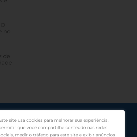
s e
 O
e no
z de
idade
Este site usa cookies para melhorar sua experiência,
permitir que você compartilhe conteúdo nas redes
sociais, medir o tráfego para este site e exibir anúncios