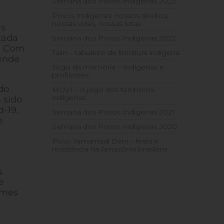
Semana dos Povos Indígenas 2023
Povos Indígenas: nossos direitos,
nossas vidas, nossas lutas
as
zada
Semana dos Povos Indígenas 2022
.
Com
Talin – tabuleiro de literatura indígena
tende
Jogo da memória – Indígenas e
profissões
do
MOVÍ – o jogo dos territórios
indígenas
 sido
d-19
.
Semana dos Povos Indígenas 2021
e
Semana dos Povos Indígenas 2020
Povo Jamamadi Deni – festa e
resistência na Amazônia brasileira
s
e
imes