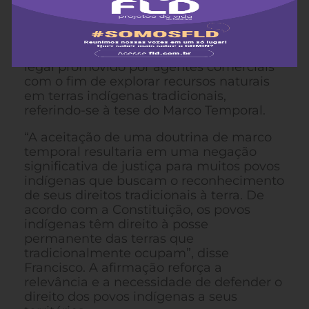
indígenas,
pediu hoje ao Supremo
Tribunal Federal (STF)
que garanta os
direitos dos povos indígenas a suas terras
e territórios, e que rejeite um argumento
legal promovido por agentes comerciais
com o fim de explorar recursos naturais
em terras indígenas tradicionais,
referindo-se à tese do Marco Temporal.
“A aceitação de uma doutrina de marco
temporal resultaria em uma negação
significativa de justiça para muitos povos
indígenas que buscam o reconhecimento
de seus direitos tradicionais à terra. De
acordo com a Constituição, os povos
indígenas têm direito à posse
permanente das terras que
tradicionalmente ocupam”, disse
Francisco. A afirmação reforça a
relevância e a necessidade de defender o
direito dos povos indígenas a seus