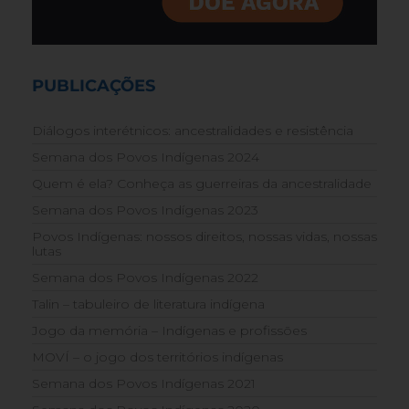
PUBLICAÇÕES
Diálogos interétnicos: ancestralidades e resistência
Semana dos Povos Indígenas 2024
Quem é ela? Conheça as guerreiras da ancestralidade
Semana dos Povos Indígenas 2023
Povos Indígenas: nossos direitos, nossas vidas, nossas
lutas
Semana dos Povos Indígenas 2022
Talin – tabuleiro de literatura indígena
Jogo da memória – Indígenas e profissões
MOVÍ – o jogo dos territórios indígenas
Semana dos Povos Indígenas 2021