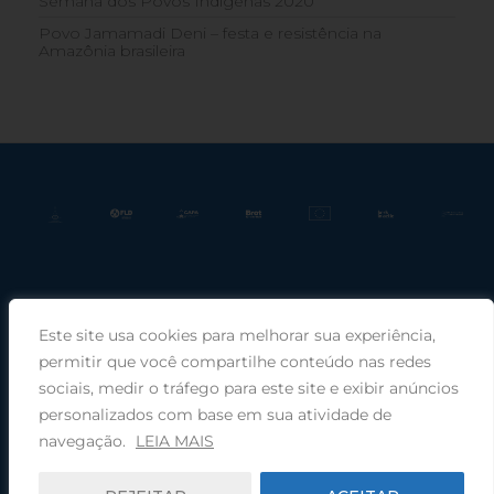
Semana dos Povos Indígenas 2020
Povo Jamamadi Deni – festa e resistência na
Amazônia brasileira
Este site usa cookies para melhorar sua experiência,
Praça Rui Barbosa, 220, sala 66, Porto Alegre, RS, 90030-100 |
permitir que você compartilhe conteúdo nas redes
sociais, medir o tráfego para este site e exibir anúncios
Telefone: (51) 99949-1120
personalizados com base em sua atividade de
navegação.
LEIA MAIS
© 2026 COMIN - Conselho de Missão entre Povos Indígenas ·