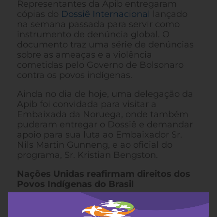
Representantes da Apib entregaram
cópias do
Dossiê Internacional
lançado
na semana passada para servir como
instrumento de denúncia global. O
documento traz uma série de denúncias
sobre as ameaças e a violência
cometidas pelo Governo de Bolsonaro
contra os povos indígenas.
Ainda no dia de hoje, uma delegação da
Apib foi convidada para visitar a
Embaixada da Noruega, onde também
puderam entregar o Dossiê e demandar
apoio para sua luta ao Embaixador Sr.
Nils Martin Gunneng, e ao oficial do
programa, Sr. Kristian Bengston.
Nações Unidas reafirmam direitos dos
Povos Indígenas do Brasil
Francisco Cali Tzay, Relator Especial da
ONU sobre os direitos dos povos