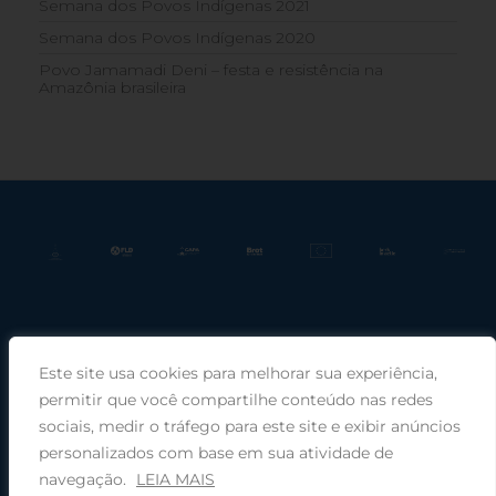
Semana dos Povos Indígenas 2021
Semana dos Povos Indígenas 2020
Povo Jamamadi Deni – festa e resistência na
Amazônia brasileira
Este site usa cookies para melhorar sua experiência,
Praça Rui Barbosa, 220, sala 66, Porto Alegre, RS, 90030-100 |
permitir que você compartilhe conteúdo nas redes
sociais, medir o tráfego para este site e exibir anúncios
Telefone: (51) 99949-1120
personalizados com base em sua atividade de
navegação.
LEIA MAIS
© 2026 COMIN - Conselho de Missão entre Povos Indígenas ·