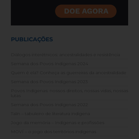
PUBLICAÇÕES
Diálogos interétnicos: ancestralidades e resistência
Semana dos Povos Indígenas 2024
Quem é ela? Conheça as guerreiras da ancestralidade
Semana dos Povos Indígenas 2023
Povos Indígenas: nossos direitos, nossas vidas, nossas
lutas
Semana dos Povos Indígenas 2022
Talin – tabuleiro de literatura indígena
Jogo da memória – Indígenas e profissões
MOVÍ – o jogo dos territórios indígenas