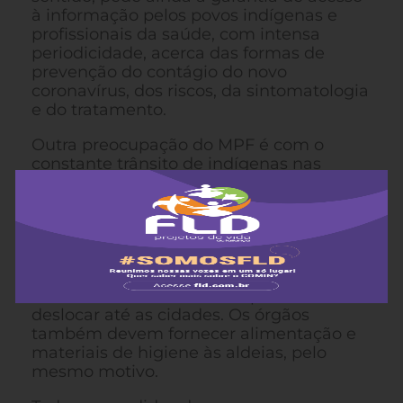
à informação pelos povos indígenas e
profissionais da saúde, com intensa
periodicidade, acerca das formas de
prevenção do contágio do novo
coronavírus, dos riscos, da sintomatologia
e do tratamento.
Outra preocupação do MPF é com o
constante trânsito de indígenas nas
cidades próximas de territórios indígenas,
por causa da necessidade de acesso a
direitos como aposentadoria e outros
benefícios. À Funai e à Sesai, o MPF pede
que sejam elaboradas, com urgência,
estratégias para que os povos possam
acessar esses direitos sem precisar se
deslocar até as cidades. Os órgãos
também devem fornecer alimentação e
materiais de higiene às aldeias, pelo
mesmo motivo.