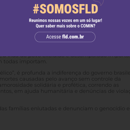
ender.
as desamparadas. Provérbios 31.8
rasil. As histórias de vida desaparecem na
a. É um genocídio. Há no país um desamparo pela f
ma liderança capaz de manifestar compaixão.
mor, amparo e defesa de direitos humanos. É o pr
ar nossas vozes na afirmação de que as vidas negr
, a vida do povo excluído e desamparado importa
em todas importam.
lico”, é profunda a indiferença do governo brasile
 mortes causadas pelo avanço sem controle da
 amorosidade solidária e profética, correndo as
entos, em ajuda humanitária e denúncias de viola
s famílias enlutadas e denunciam o genocídio 