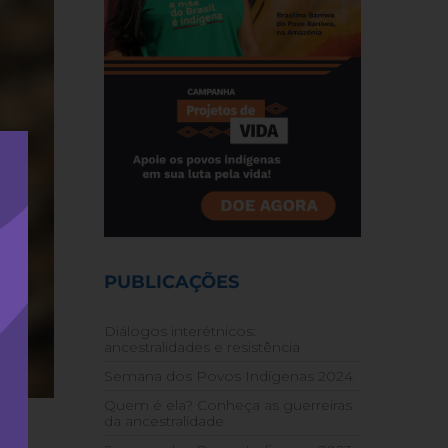
PUBLICAÇÕES
Diálogos interétnicos:
ancestralidades e resistência
Semana dos Povos Indígenas 2024
Quem é ela? Conheça as guerreiras
da ancestralidade