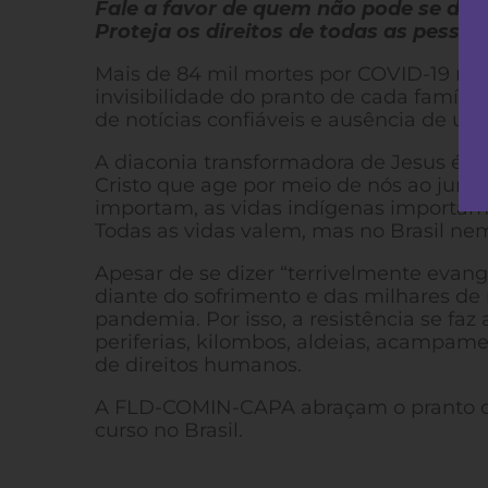
Fale a favor de quem não pode se def
Proteja os direitos de todas as pesso
Mais de 84 mil mortes por COVID-19 no B
invisibilidade do pranto de cada famíli
de notícias confiáveis e ausência de u
A diaconia transformadora de Jesus é a
Cristo que age por meio de nós ao junt
importam, as vidas indígenas importam
Todas as vidas valem, mas no Brasil n
Apesar de se dizer “terrivelmente evangé
diante do sofrimento e das milhares de
pandemia. Por isso, a resistência se faz
periferias, kilombos, aldeias, acampam
de direitos humanos.
A FLD-COMIN-CAPA abraçam o pranto da
curso no Brasil.