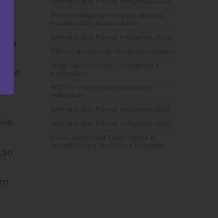
Semana dos Povos Indígenas 2023
Povos Indígenas: nossos direitos,
nossas vidas, nossas lutas
Semana dos Povos Indígenas 2022
alta
Talin – tabuleiro de literatura indígena
Jogo da memória – Indígenas e
óprio
profissões
as
MOVÍ – o jogo dos territórios
.
indígenas
Semana dos Povos Indígenas 2021
iro
Semana dos Povos Indígenas 2020
Povo Jamamadi Deni – festa e
resistência na Amazônia brasileira
ção
em