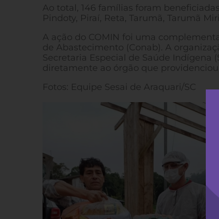
Ao total, 146 famílias foram beneficiadas
Pindoty, Piraí, Reta, Tarumã, Tarumã Mi
A ação do COMIN foi uma complementaç
de Abastecimento (Conab). A organizaçã
Secretaria Especial de Saúde Indígena (
diretamente ao órgão que providenciou a
Fotos: Equipe Sesai de Araquari/SC