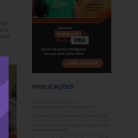
nal
m a
gues
PUBLICAÇÕES
Diálogos interétnicos:
ancestralidades e resistência
Semana dos Povos Indígenas 2024
Quem é ela? Conheça as guerreiras
da ancestralidade