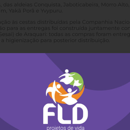
, das aldeias Conquista, Jaboticabeira, Morro Alto,
rim, Yakã Porã e Yvypuru.
ão às cestas distribuídas pela Companhia Nacio
o para as entregas foi construída juntamente co
Sesai) de Araquari: todas as compras foram entre
 higienização para posterior distribuição.