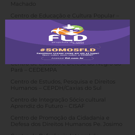
Machado
Centro de Educação e Cultura Popular –
CECUP
Centro de Estudos de Saúde Coletiva do
ABC – CESCO
Centro de Estudos e Ação Social – CEAS
Centro de Estudos e Defesa do Negro do
Pará – CEDEMPA
Centro de Estudos, Pesquisa e Direitos
Humanos – CEPDH/Caxias do Sul
Centro de Integração Sócio cultural
Aprendiz do Futuro – CISAF
Centro de Promoção da Cidadania e
Defesa dos Direitos Humanos Pe. Josimo