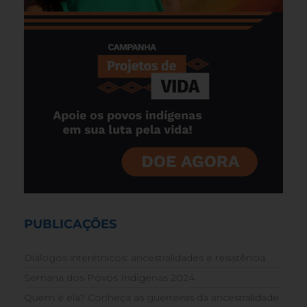
PUBLICAÇÕES
Diálogos interétnicos: ancestralidades e resistência
Semana dos Povos Indígenas 2024
Quem é ela? Conheça as guerreiras da ancestralidade