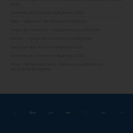
lutas
Semana dos Povos Indígenas 2022
Talin – tabuleiro de literatura indígena
Jogo da memória – Indígenas e profissões
MOVÍ – o jogo dos territórios indígenas
Semana dos Povos Indígenas 2021
Semana dos Povos Indígenas 2020
Povo Jamamadi Deni – festa e resistência na
Amazônia brasileira