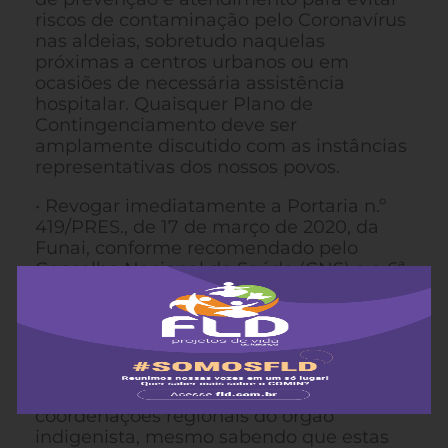
riscos de contaminação pelo Coronavírus
nas aldeias, sobretudo naquelas
próximas a centros urbanos ou em
ocasiões de necessária assistência
hospitalar. Quaisquer Plano de
Contingenciamento deve ser
amplamente discutido com as instâncias
representativas dos nossos povos.
• Revogar imediatamente a Portaria n.º
419/PRES., de 17 de março de 2020, da
Funai, conforme recomendado pelo
Conselho Nacional de Saúde (CNS) e a 6ª.
Câmara de Coordenação e Revisão do
Ministério Público Federal / PGR. A
Portaria, principalmente no seu artigo 4º.
retira da Coordenação Geral de Índios
Isolados a responsabilidade de proteger
esses povos, repassando-a às
coordenações regionais do órgão
indigenista, mesmo sabendo que estas