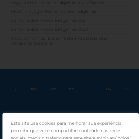
Jogo da memória – Indígenas e profissões
MOVÍ – o jogo dos territórios indígenas
Semana dos Povos Indígenas 2021
Semana dos Povos Indígenas 2020
Povo Jamamadi Deni – festa e resistência na
Amazônia brasileira
Este site usa cookies para melhorar sua experiência,
Praça Rui Barbosa, 220, sala 66, Porto Alegre, RS, 90030-100 |
permitir que você compartilhe conteúdo nas redes
sociais, medir o tráfego para este site e exibir anúncios
Telefone: (51) 99949-1120