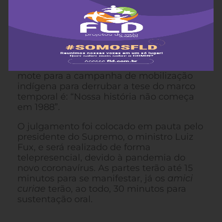
FLD-COMIN, Dailor Sartori Junior.
Essa posição ainda ignora o fato de que,
até 1988, os povos indígenas eram
tutelados pelo Estado e não tinham
autonomia para lutar, judicialmente, por
seus direitos. É por esse motivo que o
mote para a campanha de mobilização
indígena para derrubar a tese do marco
temporal é: “Nossa história não começa
em 1988”.
O julgamento foi colocado em pauta pelo
presidente do Supremo, o ministro Luiz
Fux, e será realizado de forma
telepresencial, devido à pandemia do
novo coronavírus. As partes terão até 15
minutos para se manifestar, já os
amici
curiae
terão, ao todo, 30 minutos para
sustentação oral.