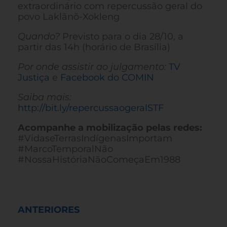
extraordinário com repercussão geral do
povo Laklãnõ-Xokleng
Quando?
Previsto para o dia 28/10, a
partir das 14h (horário de Brasília)
Por onde assistir ao julgamento:
TV
Justiça
e
Facebook do COMIN
Saiba mais:
http://bit.ly/repercussaogeralSTF
Acompanhe a mobilização pelas redes:
#VidaseTerrasIndígenasImportam
#MarcoTemporalNão
#NossaHistóriaNãoComeçaEm1988
ANTERIORES