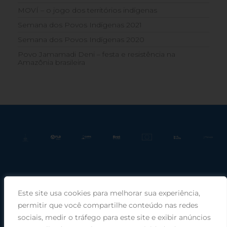
MOVÍ – o jogo dos territórios indígenas
Semana dos Povos Indígenas 2021
Semana dos Povos Indígenas 2020
Povo Jamamadi Deni – festa e resistência na
Amazônia brasileira
Este site usa cookies para melhorar sua experiência,
Praça Rui Barbosa, 220, sala 66, Porto Alegre, RS, 90030-100 |
permitir que você compartilhe conteúdo nas redes
sociais, medir o tráfego para este site e exibir anúncios
Telefone: (51) 99949-1120