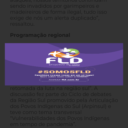
sendo invadidos por garimpeiros e
madeireiros de forma ilegal, tudo isso
exige de nós um alerta duplicado”,
ressaltou.
Programação regional
As organizações indígenas regionais que
fazem parte da APIB também contaram
com programações durante o ATL 2020. O
coordenador do COMIN, Sandro
Luckmann, participou como mediador do
debate “Direitos e usufrutos territorial
indígena: a luta pela retomada e a
retomada da luta na região sul”. A
discussão fez parte do Ciclo de debates
da Região Sul promovido pela Articulação
dos Povos Indígenas do Sul (Arpinsul) e
teve como tema transversal
“Vulnerabilidades dos Povos Indígenas
em tempo de pandemia”.