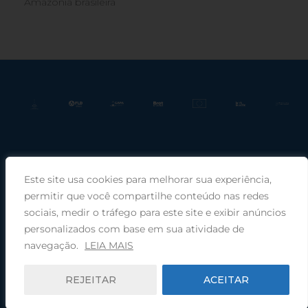
Amazônia brasileira
Este site usa cookies para melhorar sua experiência,
Praça Rui Barbosa, 220, sala 66, Porto Alegre, RS, 90030-100 |
permitir que você compartilhe conteúdo nas redes
sociais, medir o tráfego para este site e exibir anúncios
Telefone: (51) 99949-1120
personalizados com base em sua atividade de
navegação.
LEIA MAIS
© 2025 COMIN - Conselho de Missão entre Povos Indígenas ·
REJEITAR
ACEITAR
Desenvolvido por
Zwei Arts
.