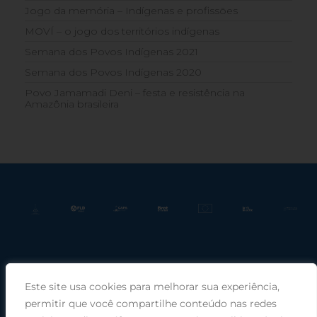
Jogo da memória – Indígenas e profissões
MOVÍ – o jogo dos territórios indígenas
Semana dos Povos Indígenas 2021
Semana dos Povos Indígenas 2020
Povo Jamamadi Deni – festa e resistência na
Amazônia brasileira
Este site usa cookies para melhorar sua experiência,
Praça Rui Barbosa, 220, sala 66, Porto Alegre, RS, 90030-100 |
permitir que você compartilhe conteúdo nas redes