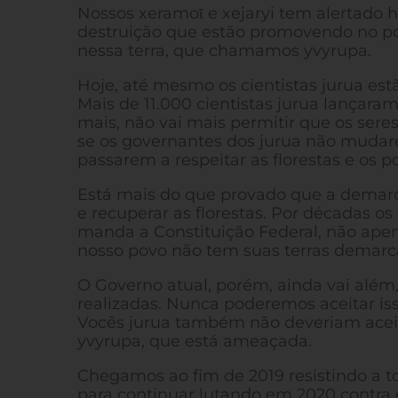
Nossos xeramoῖ e xejaryi tem alertado 
destruição que estão promovendo no pou
nessa terra, que chamamos yvyrupa.
Hoje, até mesmo os cientistas jurua es
Mais de 11.000 cientistas jurua lançara
mais, não vai mais permitir que os ser
se os governantes dos jurua não muda
passarem a respeitar as florestas e os po
Está mais do que provado que a demarca
e recuperar as florestas. Por décadas o
manda a Constituição Federal, não apena
nosso povo não tem suas terras demarc
O Governo atual, porém, ainda vai além,
realizadas. Nunca poderemos aceitar iss
Vocês jurua também não deveriam aceitar
yvyrupa, que está ameaçada.
Chegamos ao fim de 2019 resistindo a to
para continuar lutando em 2020 contra