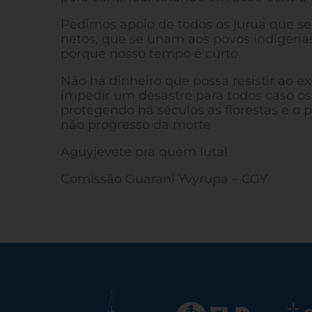
Pedimos apoio de todos os jurua que se
netos, que se unam aos povos indígenas 
porque nosso tempo é curto.
Não há dinheiro que possa resistir ao ex
impedir um desastre para todos caso o
protegendo há séculos as florestas e o 
não progresso da morte
Aguyjevete pra quem luta!
Comissão Guarani Yvyrupa – CGY