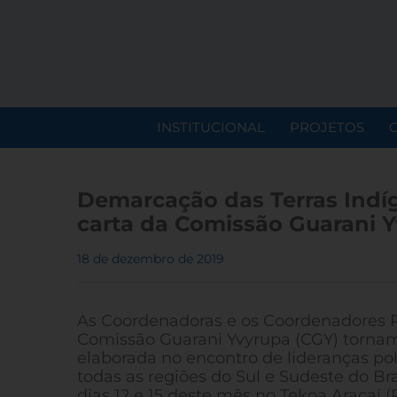
INSTITUCIONAL
PROJETOS
Demarcação das Terras Indíg
carta da Comissão Guarani 
18 de dezembro de 2019
As Coordenadoras e os Coordenadores 
Comissão Guarani Yvyrupa (CGY) tornam 
elaborada no encontro de lideranças polí
todas as regiões do Sul e Sudeste do Bra
dias 12 e 15 deste mês no Tekoa Araçaí (