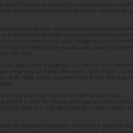
há muito tempo os jurua (não indígenas) que essa
co que restou das nossas florestas vai impedir a
tão dizendo o que os nossos sábios sempre dissera
m um manifesto dizendo que essa terra não vai dur
es humanos vivam nela, seja indígenas ou não indí
rem rapidamente o seu modelo de desenvolviment
vos da terra.
ção das terras indígenas é o melhor jeito de pre
s governantes do Brasil deixaram de cumprir o que
s a de 1988, como as anteriores. É por isso que h
adas.
 e faz de tudo para revisar as demarcações já
o, pois é a vida de nossas crianças que estão em 
 isso, pois é a vida de todos que vivem nessa te
dos os ataques feitos pelo Governo, e teremos fo
 esses novos ataques que estão sendo anunciados