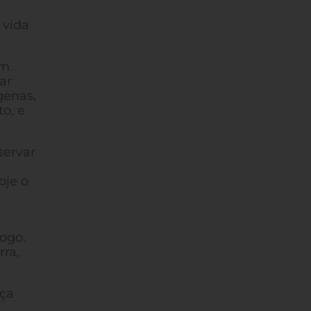
 vida
m.
ar
genas,
o, e
servar
oje o
jogo.
rra,
rça
.