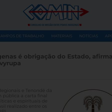
CAMPOS DE TRABALHO
MATERIAIS
NOTÍCIAS
AP
enas é obrigação do Estado, afirm
Yvyrupa
Regionais e Tenondé da
pública a carta final
ticas e espirituais de
sil realizado entre os
PR).