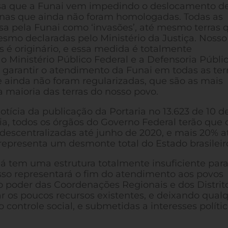
nsa que a Funai vem impedindo o deslocamento d
ígenas que ainda não foram homologadas. Todas as
sa pela Funai como ‘invasões’, até mesmo terras q
esmo declaradas pelo Ministério da Justiça. Nosso
is é originário, e essa medida é totalmente
 o Ministério Público Federal e a Defensoria Públi
garantir o atendimento da Funai em todas as ter
 ainda não foram regularizadas, que são as mais
 a maioria das terras do nosso povo.
ícia da publicação da Portaria no 13.623 de 10 d
a, todos os órgãos do Governo Federal terão que 
descentralizadas até junho de 2020, e mais 20% a
so representa um desmonte total do Estado brasileir
já tem uma estrutura totalmente insuficiente par
sso representará o fim do atendimento aos povos
 o poder das Coordenações Regionais e dos Distrit
r os poucos recursos existentes, e deixando qual
controle social, e submetidas a interesses polític