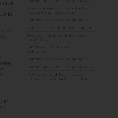
Semana dos Povos Indígenas 2023
e seus
Povos Indígenas: nossos direitos,
nossas vidas, nossas lutas
ue já
Semana dos Povos Indígenas 2022
Talin – tabuleiro de literatura indígena
ca da
Jogo da memória – Indígenas e
ras
profissões
MOVÍ – o jogo dos territórios
indígenas
e
Semana dos Povos Indígenas 2021
cortar
Semana dos Povos Indígenas 2020
té
o.
Povo Jamamadi Deni – festa e
resistência na Amazônia brasileira
a
os
quer
os e