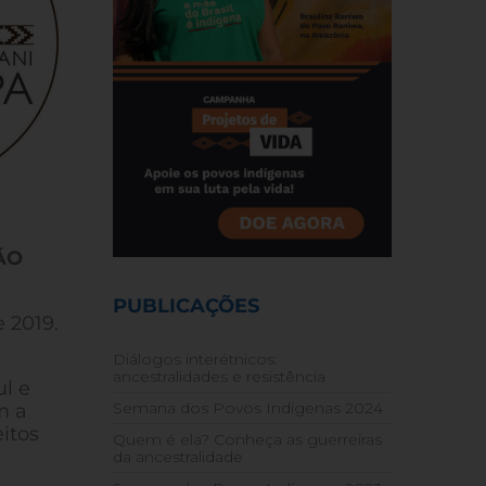
ÃO
PUBLICAÇÕES
 2019.
Diálogos interétnicos:
ancestralidades e resistência
ul e
Semana dos Povos Indígenas 2024
m a
itos
Quem é ela? Conheça as guerreiras
da ancestralidade