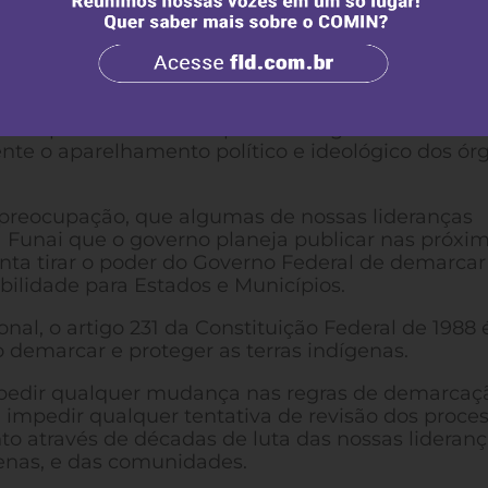
udeste, até hoje a Funai nem sequer informou o
o, e nem sequer deu qualquer explicação técnica 
ir que o Governo cumpra seu próprio Decreto
om capacidade técnica para os cargos comissiona
nte o aparelhamento político e ideológico dos ór
reocupação, que algumas de nossas lideranças
 Funai que o governo planeja publicar nas próxi
ta tirar o poder do Governo Federal de demarcar
abilidade para Estados e Municípios.
nal, o artigo 231 da Constituição Federal de 1988 
 demarcar e proteger as terras indígenas.
mpedir qualquer mudança nas regras de demarcaç
ra impedir qualquer tentativa de revisão dos proce
através de décadas de luta das nossas lideranç
enas, e das comunidades.