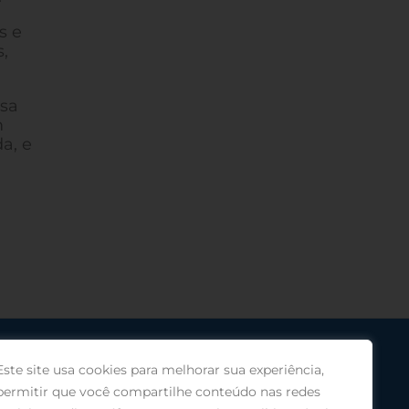
s e
,
ssa
m
a, e
Este site usa cookies para melhorar sua experiência,
permitir que você compartilhe conteúdo nas redes