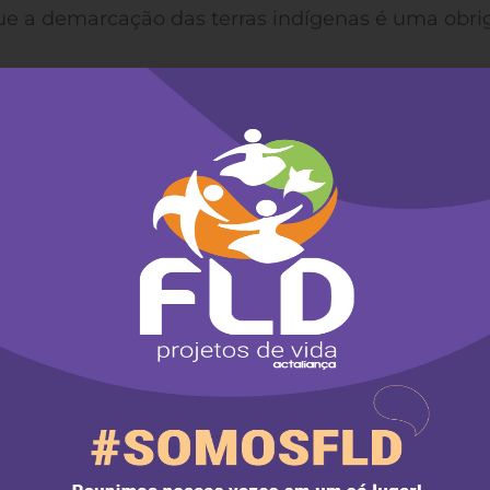
e a demarcação das terras indígenas é uma obri
 Lei 9.836/1999 que respeita o artigo 231 da
to à saúde indígena diferenciada, e dizer NÃO à
atendimento diferenciado do subsistema de saúd
nosso movimento, e como tais devem ser mantidas
articipação das organizações indígenas são garant
direcionamento das políticas públicas.
ole Social não são favores, são direitos nossos e
o nomeadas pessoas sem qualquer currículo para
técnico, contrariando totalmente as promessas de
elhamento total do Estado, e, sobretudo,
 prévia, livre e informada, garantido com a força 
lideranças estão mobilizadas em relação à