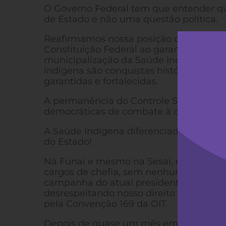
O Governo Federal tem que entender qu
de Estado e não uma questão política.
Reafirmamos nossa posição de defender a
Constituição Federal ao garantir o direi
municipalização da Saúde Indígena. O 
indígena são conquistas históricas do 
garantidas e fortalecidas.
A permanência do Controle Social e a p
democráticas de combate à corrupção e 
A Saúde Indígena diferenciada com Contr
do Estado!
Na Funai e mesmo na Sesai, estão send
cargos de chefia, sem nenhum critério 
campanha do atual presidente, com apar
desrespeitando nosso direito de consulta
pela Convenção 169 da OIT.
Depois de quase um mês em que nossas 