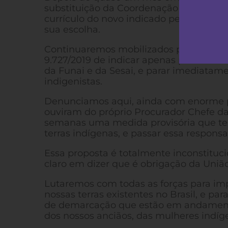
substituição da Coordenação Regional S
currículo do novo indicado pelo Govern
sua escolha.
Continuaremos mobilizados para garant
9.727/2019 de indicar apenas pessoas c
da Funai e da Sesai, e parar imediatame
indigenistas.
Denunciamos aqui, ainda com enorme p
ouviram do próprio Procurador Chefe da
semanas uma medida provisória que ten
terras indígenas, e passar essa respons
Essa proposta é totalmente inconstitucio
claro em dizer que é obrigação da União
Lutaremos com todas as forças para i
nossas terras existentes no Brasil, e pa
de demarcação que estão em andamento 
dos nossos anciãos, das mulheres indíg